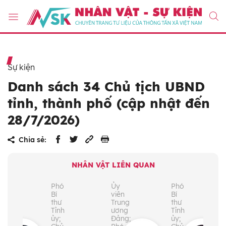
Sự kiện
Danh sách 34 Chủ tịch UBND
tỉnh, thành phố (cập nhật đến
28/7/2026)
Chia sẻ:
NHÂN VẬT LIÊN QUAN
ó
Phó
Ủy
Phó
Bí
viên
Bí
ư
thư
Trung
thư
ành
Tỉnh
ương
Tỉnh
;
ủy;
Đảng;
ủy;