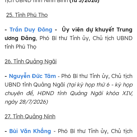
tịch UBND tỉnh Ninh Bình
(từ 3/2026)
25. Tỉnh Phú Thọ
-
Trần Duy Đông
- Ủy viên dự khuyết Trung
ương Đảng
, Phó Bí thư Tỉnh ủy, Chủ tịch UBND
tỉnh Phú Thọ
26. Tỉnh Quảng Ngãi
-
Nguyễn Đức Tâm
Phó Bí thư Tỉnh ủy,
Chủ tịch
-
UBND tỉnh Quảng Ngãi
(tại kỳ họp thứ 6 - kỳ họp
chuyên đề, HĐND tỉnh Quảng Ngãi khóa XIV,
ngày 28/7/2026)
27. Tỉnh Quảng Ninh
-
Bùi Văn Khắng
- Phó Bí thư Tỉnh ủy, Chủ tịch