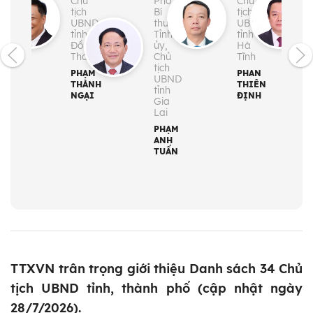
ủ
Chủ
Phó
Chủ
h
tịch
Bí
tịch
BND
UBND
thư
UBND
ành
tỉnh
Tỉnh
tỉnh
ố
Đồng
ủy,
Hà
ng
Tháp
Chủ
Tĩnh
i
tịch
PHẠM
PHAN
UBND
UYỄN
THÀNH
THIÊN
tỉnh
N
NGẠI
ĐỊNH
Gia
Lai
PHẠM
ANH
TUẤN
TTXVN trân trọng giới thiệu Danh sách 34 Chủ
tịch UBND tỉnh, thành phố (cập nhật ngày
28/7/2026).