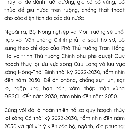
thủy lợi để dành tưới dưỡng; gia cố bờ vùng, bờ
thửa để giữ nước trên ruộng, chống thất thoát
cho các diện tích đã cấp đủ nước.
Ngoài ra, Bộ Nông nghiệp và Môi trường sẽ phối
hợp với Văn phòng Chính phủ rà soát hồ sơ, bổ
sung theo chỉ đạo của Phó Thủ tướng Trần Hồng
Hà và trình Thủ tướng Chính phủ phê duyệt Quy
hoạch thủy lợi lưu vực sông Cửu Long và lưu vực
sông Hồng-Thái Bình thời kỳ 2022-2030, tầm nhìn
đến năm 2050; Đề án phòng, chống sụt lún, sạt
lở, ngập úng, hạn hán, xâm nhập mặn vùng
ĐBSCL đến năm 2030, tầm nhìn đến năm 2050.
Cùng với đó là hoàn thiện hồ sơ quy hoạch thủy
lợi sông Cả thời kỳ 2022-2030, tầm nhìn đến năm
2050 và gửi xin ý kiến các bộ, ngành, địa phương;