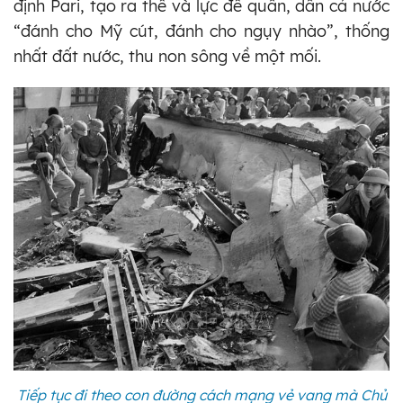
định Pari, tạo ra thế và lực để quân, dân cả nước
“đánh cho Mỹ cút, đánh cho ngụy nhào”, thống
nhất đất nước, thu non sông về một mối.
Tiếp tục đi theo con đường cách mạng vẻ vang mà Chủ