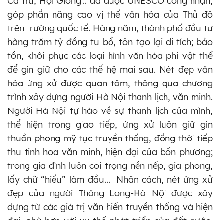
Ca trù, Hội Gióng... đã được UNESCO công nhận,
góp phần nâng cao vị thế văn hóa của Thủ đô
trên trường quốc tế. Hàng năm, thành phố đầu tư
hàng trăm tỷ đồng tu bổ, tôn tạo lại di tích; bảo
tồn, khôi phục các loại hình văn hóa phi vật thể
để gìn giữ cho các thế hệ mai sau. Nét đẹp văn
hóa ứng xử được quan tâm, thông qua chương
trình xây dựng người Hà Nội thanh lịch, văn minh.
Người Hà Nội tự hào về sự thanh lịch của mình,
thể hiện trong giao tiếp, ứng xử luôn giữ gìn
thuần phong mỹ tục truyền thống, đồng thời tiếp
thu tinh hoa văn minh, hiện đại của bốn phương;
trong gia đình luôn coi trọng nền nếp, gia phong,
lấy chữ “hiếu” làm đầu... Nhân cách, nét ứng xử
đẹp của người Thăng Long-Hà Nội được xây
dựng từ các giá trị văn hiến truyền thống và hiện