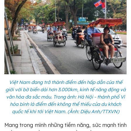
Việt Nam đang trở thành điểm đến hấp dẫn của thế
giới với bờ biển dài hơn 3.000km, kinh tế năng động và
văn hóa đa sắc màu. Trong ảnh: Hà Nội - thành phố Vì
hòa bình là điểm đến không thể thiếu của du khách
quốc tế khi tới Việt Nam. (Ảnh: Diệu Anh/TTXVN)
Mang trong mình những tiềm năng, sức mạnh tinh