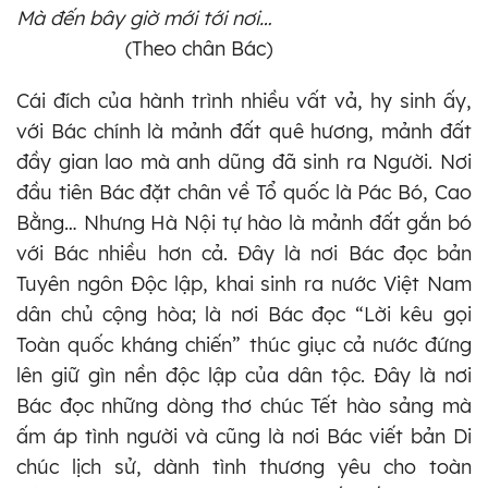
Mà đến bây giờ mới tới nơi…
(Theo chân Bác)
Cái đích của hành trình nhiều vất vả, hy sinh ấy,
với Bác chính là mảnh đất quê hương, mảnh đất
đầy gian lao mà anh dũng đã sinh ra Người. Nơi
đầu tiên Bác đặt chân về Tổ quốc là Pác Bó, Cao
Bằng… Nhưng Hà Nội tự hào là mảnh đất gắn bó
với Bác nhiều hơn cả. Đây là nơi Bác đọc bản
Tuyên ngôn Độc lập, khai sinh ra nước Việt Nam
dân chủ cộng hòa; là nơi Bác đọc “Lời kêu gọi
Toàn quốc kháng chiến” thúc giục cả nước đứng
lên giữ gìn nền độc lập của dân tộc. Đây là nơi
Bác đọc những dòng thơ chúc Tết hào sảng mà
ấm áp tình người và cũng là nơi Bác viết bản Di
chúc lịch sử, dành tình thương yêu cho toàn