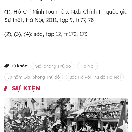
(1): Hồ Chí Minh toàn tập, Nxb Chính trị quốc gia
Sự thật, Hà Nội, 2011, tập 9, tr.77, 78
(2), (3), (4): sđd, tập 12, tr.172, 173
Từ khóa:
Giải phóng Thủ đô
Hà Nội
70 năm Giải phóng Thủ đô
Bác Hồ với Thủ đô Hà Nội
SỰ KIỆN