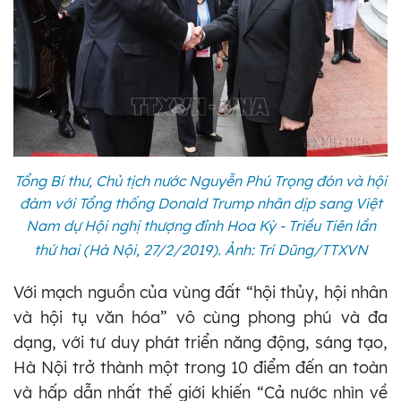
Tổng Bí thư, Chủ tịch nước Nguyễn Phú Trọng đón và hội
đàm với Tổng thống Donald Trump nhân dịp sang Việt
Nam dự Hội nghị thượng đỉnh Hoa Kỳ - Triều Tiên lần
thứ hai (Hà Nội, 27/2/2019). Ảnh: Trí Dũng/TTXVN
Với mạch nguồn của vùng đất “hội thủy, hội nhân
và hội tụ văn hóa” vô cùng phong phú và đa
dạng, với tư duy phát triển năng động, sáng tạo,
Hà Nội trở thành một trong 10 điểm đến an toàn
và hấp dẫn nhất thế giới khiến “Cả nước nhìn về