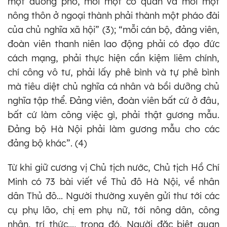
một đường phố, mỗi một cơ quan và mỗi một
nông thôn ở ngoại thành phải thành một pháo đài
của chủ nghĩa xã hội” (3); “mỗi cán bộ, đảng viên,
đoàn viên thanh niên lao động phải có đạo đức
cách mạng, phải thực hiện cần kiệm liêm chính,
chí công vô tư, phải lấy phê bình và tự phê bình
mà tiêu diệt chủ nghĩa cá nhân và bồi dưỡng chủ
nghĩa tập thể. Đảng viên, đoàn viên bất cứ ở đâu,
bất cứ làm công việc gì, phải thật gương mẫu.
Đảng bộ Hà Nội phải làm gương mẫu cho các
đảng bộ khác”. (4)
Từ khi giữ cương vị Chủ tịch nước, Chủ tịch Hồ Chí
Minh có 73 bài viết về Thủ đô Hà Nội, về nhân
dân Thủ đô... Người thường xuyên gửi thư tới các
cụ phụ lão, chị em phụ nữ, tới nông dân, công
nhân, trí thức..., trong đó, Người đặc biệt quan