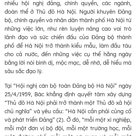
nhiều hội nghị đảng, chính quyền, các ngành,
đoàn thể ở Thủ đô Hà Nội. Người khuyên Đảng
bộ, chính quyền và nhân dân thành phố Hà Nội từ
những việc lớn, như rèn luyện nâng cao vai trò
lãnh đạo và sức chiến đấu của Đảng bộ thành
phố để Hà Nội trở thành kiểu mẫu, làm đầu tàu
cho cả nước, đến những việc cụ thể hằng ngày
bằng lời nói bình dị, mộc mạc, dễ nhớ, dễ hiểu mà
sâu sắc đạo lý.
Tại “Hội nghị cán bộ toàn Đảng bộ Hà Nội” ngày
25/4/1959, Bác khẳng định quyết tâm xây dựng
“Thủ đô Hà Nội phải trở thành một Thủ đô xã hội
chủ nghĩa” và yêu cầu: “Hà Nội cần phải củng cố
và phát triển Đảng” (2). Ở đó, “mỗi một xí nghiệp,
mỗi một đơn vị bộ đội, mỗi một trường học, mỗi