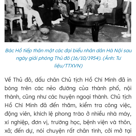
Bác Hồ tiếp thân mật các đại biểu nhân dân Hà Nội sau
ngày giải phóng Thủ đô (16/10/1954). (Ảnh: Tư
liệu/TTXVN)
Về Thủ đô, dấu chân Chủ tịch Hồ Chí Minh đã in
bóng trên các nẻo đường của thành phố, nội
thành, cũng như các huyện ngoại thành. Chủ tịch
Hồ Chí Minh đã đến thăm, kiểm tra công việc,
động viên, khích lệ phong trào ở nhiều nhà máy,
xí nghiệp, đơn vị, trường học, bệnh viện và thôn,
xã; đến dự, nói chuyện rất chân tình, cởi mở tại