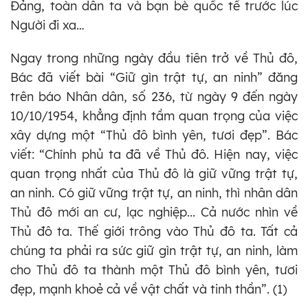
Đảng, toàn dân ta và bạn bè quốc tế trước lúc
Người đi xa…
Ngay trong những ngày đầu tiên trở về Thủ đô,
Bác đã viết bài “Giữ gìn trật tự, an ninh” đăng
trên báo Nhân dân, số 236, từ ngày 9 đến ngày
10/10/1954, khẳng định tầm quan trọng của việc
xây dựng một “Thủ đô bình yên, tươi đẹp”. Bác
viết: “Chính phủ ta đã về Thủ đô. Hiện nay, việc
quan trọng nhất của Thủ đô là giữ vững trật tự,
an ninh. Có giữ vững trật tự, an ninh, thì nhân dân
Thủ đô mới an cư, lạc nghiệp... Cả nước nhìn về
Thủ đô ta. Thế giới trông vào Thủ đô ta. Tất cả
chúng ta phải ra sức giữ gìn trật tự, an ninh, làm
cho Thủ đô ta thành một Thủ đô bình yên, tươi
đẹp, mạnh khoẻ cả về vật chất và tinh thần”. (1)