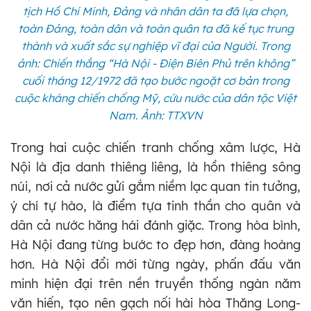
tịch Hồ Chí Minh, Đảng và nhân dân ta đã lựa chọn,
toàn Đảng, toàn dân và toàn quân ta đã kế tục trung
thành và xuất sắc sự nghiệp vĩ đại của Người. Trong
ảnh: Chiến thắng “Hà Nội - Điện Biên Phủ trên không”
cuối tháng 12/1972 đã tạo bước ngoặt cơ bản trong
cuộc kháng chiến chống Mỹ, cứu nước của dân tộc Việt
Nam. Ảnh: TTXVN
Trong hai cuộc chiến tranh chống xâm lược, Hà
Nội là địa danh thiêng liêng, là hồn thiêng sông
núi, nơi cả nước gửi gắm niềm lạc quan tin tưởng,
ý chí tự hào, là điểm tựa tinh thần cho quân và
dân cả nước hăng hái đánh giặc. Trong hòa bình,
Hà Nội đang từng bước to đẹp hơn, đàng hoàng
hơn. Hà Nội đổi mới từng ngày, phấn đấu văn
minh hiện đại trên nền truyền thống ngàn năm
văn hiến, tạo nên gạch nối hài hòa Thăng Long-