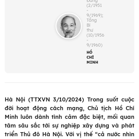
Đảng
(2/1951
-
9/1969);
Tổng
Bí
thư
(10/1956
-
9/1960)
HỒ
CHÍ
MINH
Hà Nội (TTXVN 3/10/2024) Trong suốt cuộc
đời hoạt động cách mạng, Chủ tịch Hồ Chí
Minh luôn dành tình cảm đặc biệt, mối quan
tâm sâu sắc tới sự nghiệp xây dựng và phát
triển Thủ đô Hà Nội. Với vị thế “cả nước nhìn