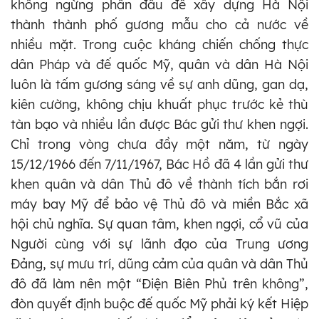
không ngừng phấn đấu để xây dựng Hà Nội
thành thành phố gương mẫu cho cả nước về
nhiều mặt. Trong cuộc kháng chiến chống thực
dân Pháp và đế quốc Mỹ, quân và dân Hà Nội
luôn là tấm gương sáng về sự anh dũng, gan dạ,
kiên cường, không chịu khuất phục trước kẻ thù
tàn bạo và nhiều lần được Bác gửi thư khen ngợi.
Chỉ trong vòng chưa đầy một năm, từ ngày
15/12/1966 đến 7/11/1967, Bác Hồ đã 4 lần gửi thư
khen quân và dân Thủ đô về thành tích bắn rơi
máy bay Mỹ để bảo vệ Thủ đô và miền Bắc xã
hội chủ nghĩa. Sự quan tâm, khen ngợi, cổ vũ của
Người cùng với sự lãnh đạo của Trung ương
Đảng, sự mưu trí, dũng cảm của quân và dân Thủ
đô đã làm nên một “Điện Biên Phủ trên không”,
đòn quyết định buộc đế quốc Mỹ phải ký kết Hiệp