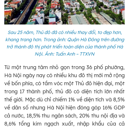
Sau 25 năm, Thủ đô đã có nhiều thay đổi, to đẹp hơn,
khang trang hơn. Trong ảnh: Quận Hà Đông trên đường
trở thành đô thị phát triển toàn diện của thành phố Hà
Nội. Ảnh: Tuấn Anh – TTXVN
Từ một trung tâm nhỏ gọn trong 36 phố phường,
Hà Nội ngày nay có nhiều khu đô thị mới mở rộng
về bốn phía, có tầm vóc một Thủ đô hiện đại, một
trong 17 thành phố, thủ đô có diện tích lớn nhất
thế giới. Mặc dù chỉ chiếm 1% về diện tích và 8,5%
về dân số nhưng Hà Nội hiện đóng góp 16% GDP
cả nước, 18,5% thu ngân sách, 20% thu nội địa và
8,6% tổng kim ngạch xuất, nhập khẩu của cả