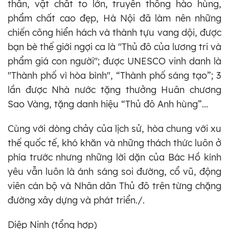
thần, vật chất to lớn, truyền thống hào hùng,
phẩm chất cao đẹp, Hà Nội đã làm nên những
chiến công hiển hách và thành tựu vang dội, được
bạn bè thế giới ngợi ca là "Thủ đô của lương tri và
phẩm giá con người"; được UNESCO vinh danh là
"Thành phố vì hòa bình", “Thành phố sáng tạo”; 3
lần được Nhà nước tặng thưởng Huân chương
Sao Vàng, tặng danh hiệu “Thủ đô Anh hùng”...
Cùng với dòng chảy của lịch sử, hòa chung với xu
thế quốc tế, khó khăn và những thách thức luôn ở
phía trước nhưng những lời dặn của Bác Hồ kính
yêu vẫn luôn là ánh sáng soi đường, cổ vũ, động
viên cán bộ và Nhân dân Thủ đô trên từng chặng
đường xây dựng và phát triển./.
Diệp Ninh (tổng hợp)