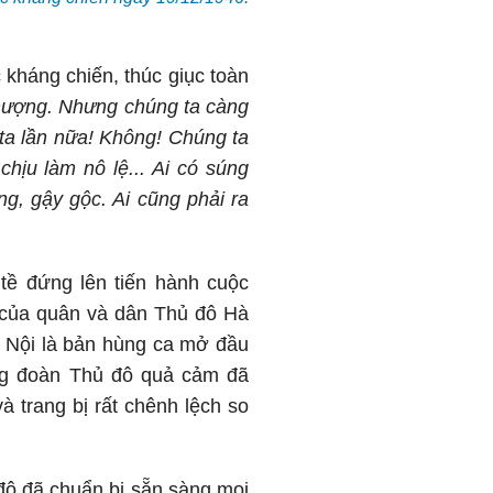
 kháng chiến, thúc giục toàn
hượng. Nhưng chúng ta càng
ta lần nữa! Không! Chúng ta
chịu làm nô lệ... Ai có súng
, gậy gộc. Ai cũng phải ra
tề đứng lên tiến hành cuộc
 của quân và dân Thủ đô Hà
à Nội là bản hùng ca mở đầu
ung đoàn Thủ đô quả cảm đã
à trang bị rất chênh lệch so
đô đã chuẩn bị sẵn sàng mọi