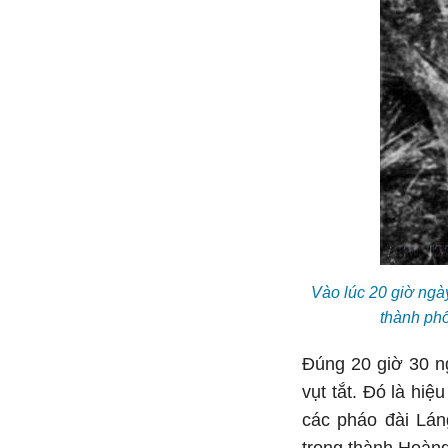
Vào lúc 20 giờ ngà
thành ph
Đúng 20 giờ 30 n
vụt tắt. Ðó là hi
các pháo đài Lán