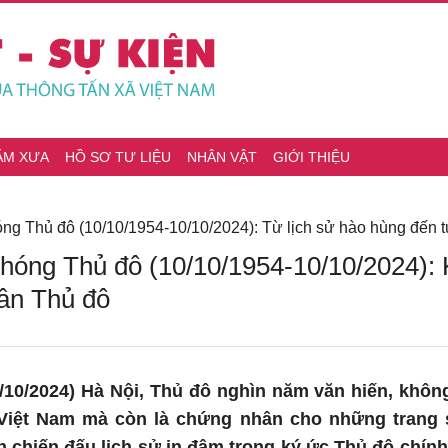
ĂM XƯA
HỒ SƠ TƯ LIỆU
NHÂN VẬT
GIỚI THIỆU
ng Thủ đô (10/10/1954-10/10/2024): Từ lịch sử hào hùng đến t
hóng Thủ đô (10/10/1954-10/10/2024): 
ân Thủ đô
10/2024) Hà Nội, Thủ đô nghìn năm văn hiến, không 
Việt Nam mà còn là chứng nhân cho những trang 
ận chiến đấu lịch sử in đậm trong ký ức Thủ đô chín