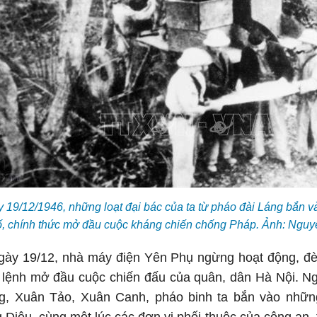
y 19/12/1946, những loạt đại bác của ta từ pháo đài Láng bắn v
ố, chính thức mở đầu cuộc kháng chiến chống Pháp. Ảnh: Ng
gày 19/12, nhà máy điện Yên Phụ ngừng hoạt động, đèn
ệu lệnh mở đầu cuộc chiến đấu của quân, dân Hà Nội. Ng
g, Xuân Tảo, Xuân Canh, pháo binh ta bắn vào nhữn