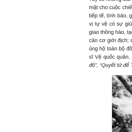
mặt cho cuộc chiế
tiếp tế, tình báo,
vị tự vệ có sự g
giao thông hào, t
cản cơ giới địch;
ủng hộ toàn bộ đồ
sĩ Vệ quốc quân, 
đô”, “Quyết tử để 