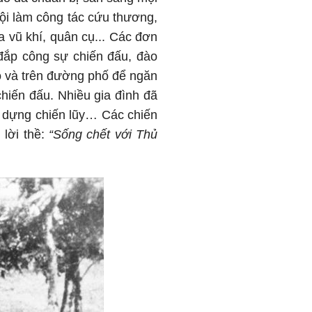
đội làm công tác cứu thương,
ữa vũ khí, quân cụ... Các đơn
 đắp công sự chiến đấu, đào
 ô và trên đường phố để ngăn
chiến đấu. Nhiều gia đình đã
ây dựng chiến lũy… Các chiến
 lời thề:
“Sống chết với Thủ