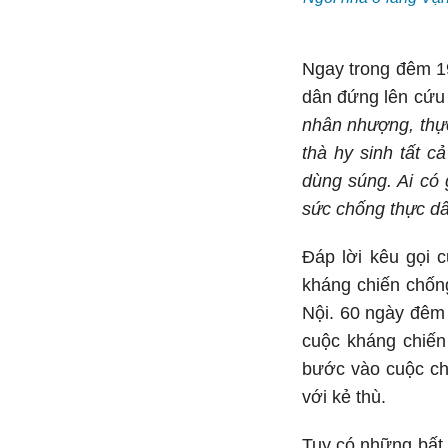
Ngay trong đêm 19
dân đứng lên cứ
nhân nhượng, thực
thà hy sinh tất c
dùng súng. Ai có
sức chống thực d
Đáp lời kêu gọi 
kháng chiến chốn
Nội. 60 ngày đêm 
cuộc kháng chiến
bước vào cuộc chi
với kẻ thù.
Tuy có những bất 