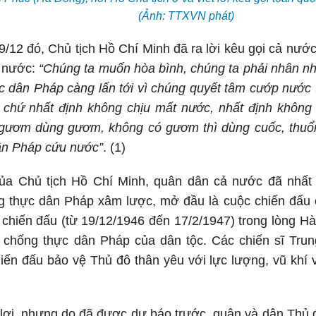
(Ảnh: TTXVN phát)
/12 đó, Chủ tịch Hồ Chí Minh đã ra lời kêu gọi cả nước
u nước:
“Chúng ta muốn hòa bình, chúng ta phải nhân n
 dân Pháp càng lấn tới vì chúng quyết tâm cướp nước 
ả chứ nhất định không chịu mất nước, nhất định không 
 gươm dùng gươm, không có gươm thì dùng cuốc, thuổng
ân Pháp cứu nước”
. (1)
của Chủ tịch Hồ Chí Minh, quân dân cả nước đã nhất 
g thực dân Pháp xâm lược, mở đầu là cuộc chiến đấu
chiến đấu (từ 19/12/1946 đến 17/2/1947) trong lòng H
 chống thực dân Pháp của dân tộc. Các chiến sĩ Tr
ến đấu bảo vệ Thủ đô thân yêu với lực lượng, vũ khí v
lợi, nhưng do đã được dự báo trước, quân và dân Thủ 