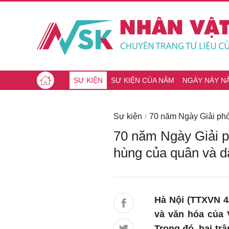
SỰ KIỆN
SỰ KIỆN CỦA NĂM
NGÀY NÀY N
Sự kiện
70 năm Ngày Giải phó
70 năm Ngày Giải p
hùng của quân và d
Hà Nội (TTXVN 4/
và văn hóa của 
Trong đó, hai tr