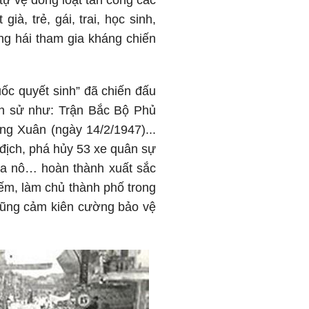
tự vệ đồng loạt tấn công các
ià, trẻ, gái, trai, học sinh,
ăng hái tham gia kháng chiến
ốc quyết sinh” đã chiến đấu
ịch sử như: Trận Bắc Bộ Phủ
ng Xuân (ngày 14/2/1947)...
 địch, phá hủy 53 xe quân sự
 ca nô… hoàn thành xuất sắc
iếm, làm chủ thành phố trong
dũng cảm kiên cường bảo vệ