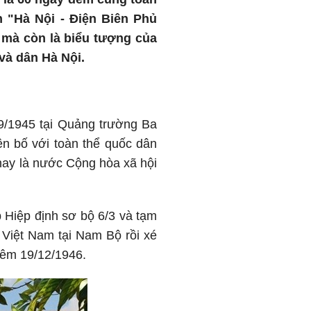
h "Hà Nội - Điện Biên Phủ
, mà còn là biểu tượng của
và dân Hà Nội.
9/1945 tại Quảng trường Ba
ên bố với toàn thể quốc dân
nay là nước Cộng hòa xã hội
 Hiệp định sơ bộ 6/3 và tạm
 Việt Nam tại Nam Bộ rồi xé
đêm 19/12/1946.