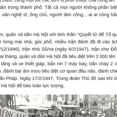
 Diệu, cùng một lúc các đơn vị phối thuộc của công an, 
uân trong thành phố. Tất cả mọi người không phân biệt g
ức, văn nghệ sĩ, ông chủ, người làm công... ai ai cũng h
, quân và dân Hà Nội với tinh thần “Quyết tử để Tổ qu
ch từng mái nhà, góc phố, nhiều trận đánh đã đi vào l
12/1946), trận nhà Sô/va (ngày 6/2/1947), trận chợ Đồ
ai tháng, quân và dân Hà Nội đã tiêu diệt trên 2.000 tên
 tăng và xe thiết giáp, bắn rơi 7 máy bay, bắn cháy 2
o, đánh bại âm mưu tiêu diệt cơ quan đầu não, đánh ch
dân Pháp. Ngày 17/2/1947, Trung đoàn Thủ đô sau khi 
i Hà Nội để bảo toàn lực lượng.