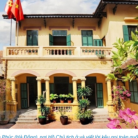
 Phúc (Hà Đông), nơi Hồ Chủ tịch ở và viết lời kêu gọi toàn qu