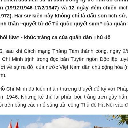
n (19/12/1946-17/2/1947) và 12 ngày đêm chiến dịc
1972). Hai sự kiện này không chỉ là dấu son lịch sử
inh thần “quyết tử để Tổ quốc quyết sinh” của quân 
hói lửa” - khúc tráng ca của quân dân Thủ đô
, sau khi Cách mạng Tháng Tám thành công, ngày 2/
 Chí Minh trịnh trọng đọc bản Tuyên ngôn Độc lập tuy
iới về sự ra đời của nước Việt Nam dân chủ cộng hòa (
m).
Hồ Chí Minh đã kiên nhẫn thương thuyết để ký với Pháp
m 1946. Nhưng kẻ thù lại phản bội, trắng trợn gây hấn
nói trên bằng cách nổ súng tấn công Thủ đô Hà Nội vào 