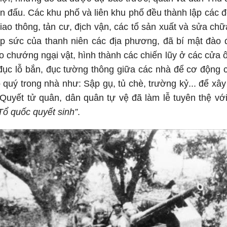
n đấu. Các khu phố và liên khu phố đều thành lập các 
 giao thông, tản cư, địch vận, các tổ sản xuất và sửa ch
iúp sức của thanh niên các địa phương, đã bí mật đào
ạo chướng ngại vật, hình thành các chiến lũy ở các cửa
 đục lỗ bắn, đục tường thông giữa các nhà để cơ động 
 quý trong nhà như: Sập gụ, tủ chè, trường kỷ... để x
Quyết tử quân, dân quân tự vệ đã làm lễ tuyên thệ với
Tổ quốc quyết sinh”
.