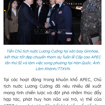
Tiễn Chủ tịch nước Lương Cường tại sân bay Gimhae,
kết thúc tốt đẹp chuyến tham dự Tuần lễ Cấp cao APEC
lần thứ 32 và làm việc song phương tại Hàn Quốc. Ảnh:
Lâm Khánh/TTXVN
Tại các hoạt động trong khuôn khổ APEC, Chủ
tịch nước Lương Cường đã nêu nhiều đề xuất
mang tính chiến lược và đột phá nhằm thúc đẩy
hợp tác, phát huy hơn nữa vai trò, vị thế của