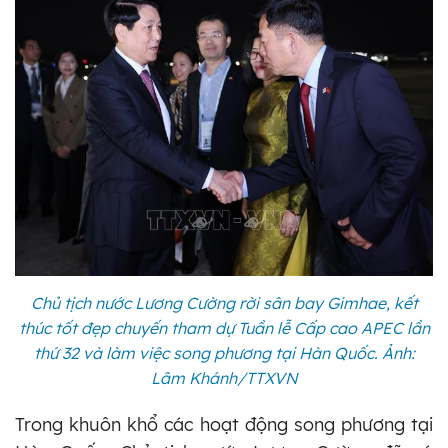
Chủ tịch nước Lương Cường rời sân bay Gimhae, kết
thúc tốt đẹp chuyến tham dự Tuần lễ Cấp cao APEC lần
thứ 32 và làm việc song phương tại Hàn Quốc. Ảnh:
Lâm Khánh/TTXVN
Trong khuôn khổ các hoạt động song phương tại