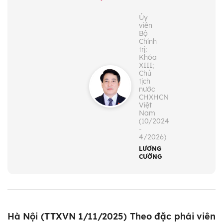
Ủy
viên
Bộ
Chính
trị:
Khóa
XIII;
Chủ
tịch
nước
CHXHCN
Việt
Nam
(10/2024
-
4/2026)
LƯƠNG
CƯỜNG
Hà Nội (TTXVN 1/11/2025) Theo đặc phái viên