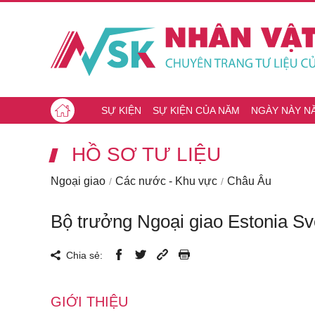
SỰ KIỆN
SỰ KIỆN CỦA NĂM
NGÀY NÀY N
HỒ SƠ TƯ LIỆU
Ngoại giao
Các nước - Khu vực
Châu Âu
Bộ trưởng Ngoại giao Estonia Sv
Chia sẻ:
GIỚI THIỆU