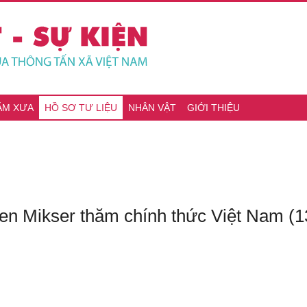
ĂM XƯA
HỒ SƠ TƯ LIỆU
NHÂN VẬT
GIỚI THIỆU
en Mikser thăm chính thức Việt Nam (1