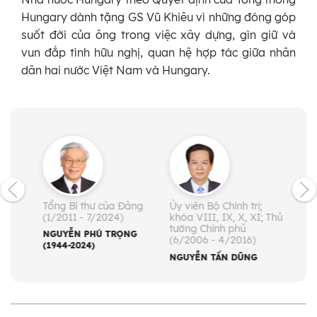
Hungary dành tặng GS Vũ Khiêu vì những đóng góp
suốt đời của ông trong việc xây dựng, gìn giữ và
vun đắp tình hữu nghị, quan hệ hợp tác giữa nhân
dân hai nước Việt Nam và Hungary.
Tổng Bí thư của Đảng
Ủy viên Bộ Chính trị;
Ủy v
(1/2011 - 7/2024)
khóa VIII, IX, X, XI; Thủ
khóa
tướng Chính phủ
Quốc
NGUYỄN PHÚ TRỌNG
(6/2006 - 4/2016)
3/20
(1944-2024)
NGUYỄN TẤN DŨNG
NGU