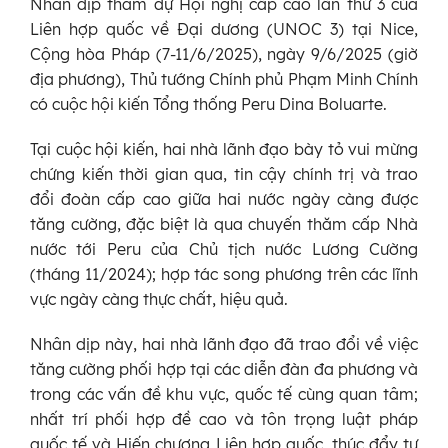
Nhân dịp tham dự Hội nghị cấp cao lần thứ 3 của
Liên hợp quốc về Đại dương (UNOC 3) tại Nice,
Cộng hòa Pháp (7-11/6/2025), ngày 9/6/2025 (giờ
địa phương), Thủ tướng Chính phủ Phạm Minh Chính
có cuộc hội kiến Tổng thống Peru Dina Boluarte.
Tại cuộc hội kiến, hai nhà lãnh đạo bày tỏ vui mừng
chứng kiến thời gian qua, tin cậy chính trị và trao
đổi đoàn cấp cao giữa hai nước ngày càng được
tăng cường, đặc biệt là qua chuyến thăm cấp Nhà
nước tới Peru của Chủ tịch nước Lương Cường
(tháng 11/2024); hợp tác song phương trên các lĩnh
vực ngày càng thực chất, hiệu quả.
Nhân dịp này, hai nhà lãnh đạo đã trao đổi về việc
tăng cường phối hợp tại các diễn đàn đa phương và
trong các vấn đề khu vực, quốc tế cùng quan tâm;
nhất trí phối hợp đề cao và tôn trọng luật pháp
quốc tế và Hiến chương Liên hợp quốc, thúc đẩy tự