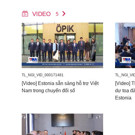
VIDEO
5
TL_NGI_VID_000171481
TL_NGI_VI
[Video] Estonia sẵn sàng hỗ trợ Việt
[Video] 
Nam trong chuyển đổi số
dự toạ đ
Estonia