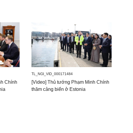
TL_NGI_VID_000171484
nh Chính
[Video] Thủ tướng Phạm Minh Chính
nia
thăm cảng biển ở Estonia