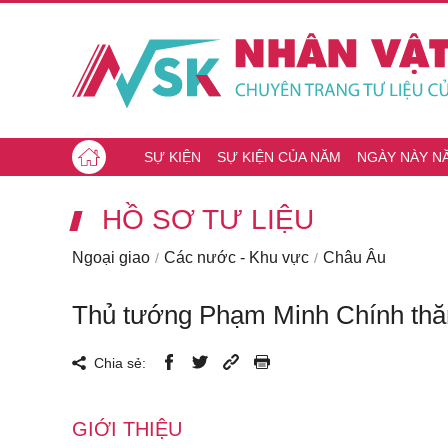
SỰ KIỆN
SỰ KIỆN CỦA NĂM
NGÀY NÀY N
HỒ SƠ TƯ LIỆU
Ngoại giao
Các nước - Khu vực
Châu Âu
Thủ tướng Phạm Minh Chính thăm
Chia sẻ:
GIỚI THIỆU