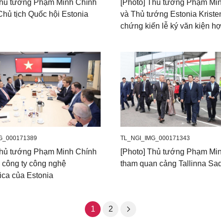
Thủ tướng Phạm Minh Chính
[Photo] Thủ tướng Phạm Mi
Chủ tịch Quốc hội Estonia
và Thủ tướng Estonia Kriste
chứng kiến lễ ký văn kiện hợ
G_000171389
TL_NGI_IMG_000171343
Thủ tướng Phạm Minh Chính
[Photo] Thủ tướng Phạm Mi
 công ty công nghệ
tham quan cảng Tallinna S
ica của Estonia
1
2