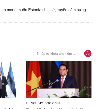
nh mong muốn Estonia chia sẻ, truyền cảm hứng
TL_NGI_IMG_000171388