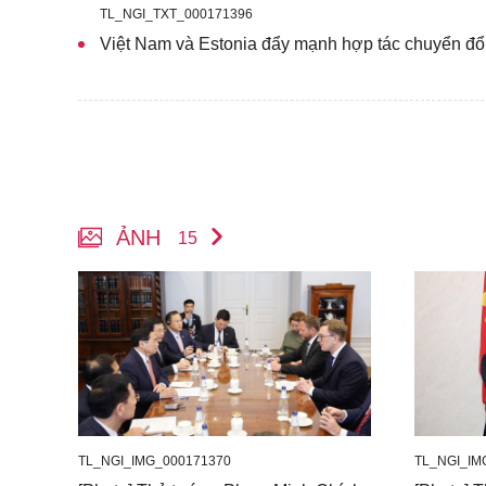
TL_NGI_TXT_000171396
Việt Nam và Estonia đẩy mạnh hợp tác chuyển đổi
ẢNH
15
TL_NGI_IMG_000171370
TL_NGI_IM