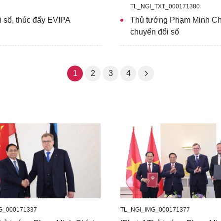
TL_NGI_TXT_000171380
 số, thúc đẩy EVIPA
Thủ tướng Phạm Minh Chí
chuyển đổi số
1
2
3
4
G_000171337
TL_NGI_IMG_000171377