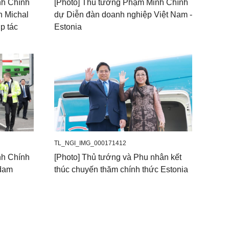
nh Chính
[Photo] Thủ tướng Phạm Minh Chính
n Michal
dự Diễn đàn doanh nghiệp Việt Nam -
p tác
Estonia
TL_NGI_IMG_000171412
nh Chính
[Photo] Thủ tướng và Phu nhân kết
adam
thúc chuyến thăm chính thức Estonia