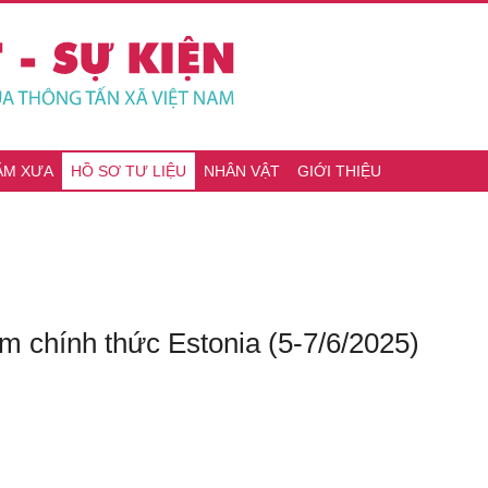
ĂM XƯA
HỒ SƠ TƯ LIỆU
NHÂN VẬT
GIỚI THIỆU
 chính thức Estonia (5-7/6/2025)