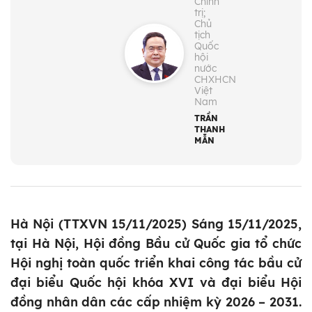
Chính
trị;
Chủ
tịch
Quốc
hội
nước
CHXHCN
Việt
Nam
TRẦN
THANH
MẪN
Hà Nội (TTXVN 15/11/2025) Sáng 15/11/2025,
tại Hà Nội, Hội đồng Bầu cử Quốc gia tổ chức
Hội nghị toàn quốc triển khai công tác bầu cử
đại biểu Quốc hội khóa XVI và đại biểu Hội
đồng nhân dân các cấp nhiệm kỳ 2026 – 2031.