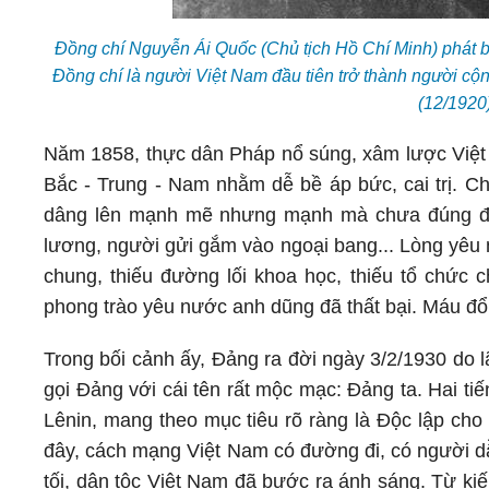
Đồng chí Nguyễn Ái Quốc (Chủ tịch Hồ Chí Minh) phát b
Đồng chí là người Việt Nam đầu tiên trở thành người c
(12/1920
Năm 1858, thực dân Pháp nổ súng, xâm lược Việt 
Bắc - Trung - Nam nhằm dễ bề áp bức, cai trị. C
dâng lên mạnh mẽ nhưng mạnh mà chưa đúng đườ
lương, người gửi gắm vào ngoại bang... Lòng yêu 
chung, thiếu đường lối khoa học, thiếu tổ chức c
phong trào yêu nước anh dũng đã thất bại. Máu đổ,
Trong bối cảnh ấy, Đảng ra đời ngày 3/2/1930 do 
gọi Đảng với cái tên rất mộc mạc: Đảng ta. Hai t
Lênin, mang theo mục tiêu rõ ràng là Độc lập ch
đây, cách mạng Việt Nam có đường đi, có người dẫn
tối, dân tộc Việt Nam đã bước ra ánh sáng. Từ ki