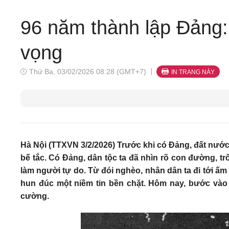
96 năm thành lập Đảng: 
vọng
Thứ Ba, 03/02/2026 08:28 (GMT+7)
IN TRANG NÀY
Hà Nội (TTXVN 3/2/2026) Trước khi có Đảng, đất nước 
bế tắc. Có Đảng, dân tộc ta đã nhìn rõ con đường, t
làm người tự do. Từ đói nghèo, nhân dân ta đi tới ấ
hun đúc một niềm tin bền chặt. Hôm nay, bước vào
cường.