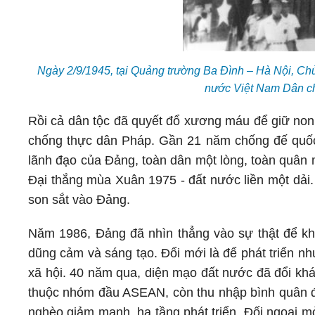
Ngày 2/9/1945, tại Quảng trường Ba Đình – Hà Nội, Chủ
nước Việt Nam Dân c
Rồi cả dân tộc đã quyết đổ xương máu để giữ no
chống thực dân Pháp. Gần 21 năm chống đế quốc
lãnh đạo của Đảng, toàn dân một lòng, toàn quân 
Đại thắng mùa Xuân 1975 - đất nước liền một dải. Đ
son sắt vào Đảng.
Năm 1986, Đảng đã nhìn thẳng vào sự thật để khở
dũng cảm và sáng tạo. Đổi mới là để phát triển nh
xã hội. 40 năm qua, diện mạo đất nước đã đổi khá
thuộc nhóm đầu ASEAN, còn thu nhập bình quân đầu
nghèo giảm mạnh, hạ tầng phát triển. Đối ngoại mở