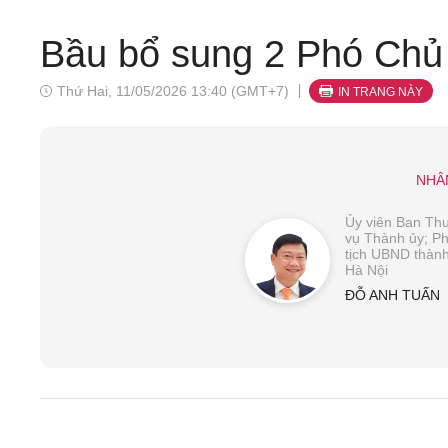
Bầu bổ sung 2 Phó Chủ
Thứ Hai, 11/05/2026 13:40 (GMT+7)
IN TRANG NÀY
NHÂ
Ủy viên Ban Th
vụ Thành ủy; P
tịch UBND thàn
Hà Nội
ĐỖ ANH TUẤN