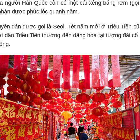
a người Hàn Quốc còn có một cái xẻng bằng rơm (gọi là
, nhận được phúc lộc quanh năm.
uyên đán được gọi là Seol. Tết năm mới ở Triều Tiên cũ
i dân Triều Tiên thường đến dâng hoa tại tượng đài cố
 ông.