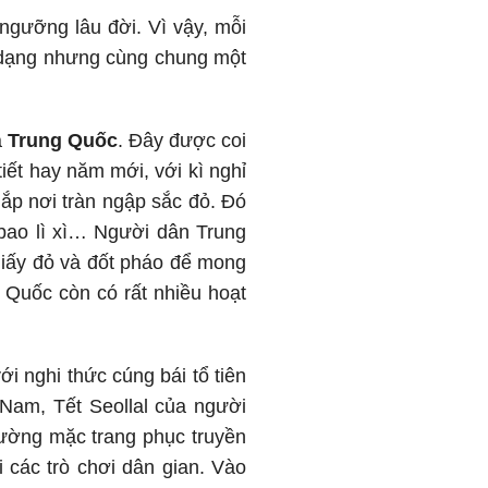
ngưỡng lâu đời. Vì vậy, mỗi
a dạng nhưng cùng chung một
à
Trung Quốc
. Đây được coi
iết hay năm mới, với kì nghỉ
hắp nơi tràn ngập sắc đỏ. Đó
 bao lì xì… Người dân Trung
giấy đỏ và đốt pháo để mong
 Quốc còn có rất nhiều hoạt
ới nghi thức cúng bái tổ tiên
Nam, Tết Seollal của người
ường mặc trang phục truyền
các trò chơi dân gian. Vào