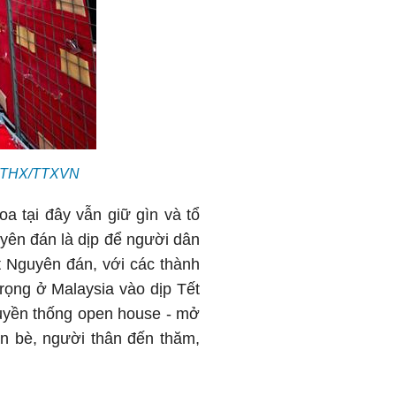
iệu: THX/TTXVN
a tại đây vẫn giữ gìn và tổ
yên đán là dịp để người dân
t Nguyên đán, với các thành
rọng ở Malaysia vào dịp Tết
ruyền thống open house - mở
ạn bè, người thân đến thăm,