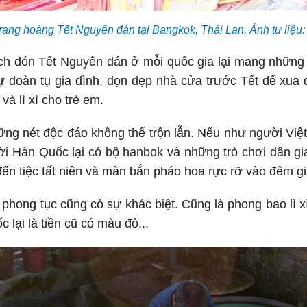
rang hoàng Tết Nguyên đán tại Bangkok, Thái Lan. Ảnh tư li
ch đón Tết Nguyên đán ở mỗi quốc gia lại mang những 
ự đoàn tụ gia đình, dọn dẹp nhà cửa trước Tết để xua
và lì xì cho trẻ em.
hững nét độc đáo không thể trộn lẫn. Nếu như người Việ
ời Hàn Quốc lại có bộ hanbok và những trò chơi dân gi
 đến tiệc tất niên và màn bắn pháo hoa rực rỡ vào đêm g
 phong tục cũng có sự khác biệt. Cũng là phong bao lì 
 lại là tiền cũ có màu đỏ...