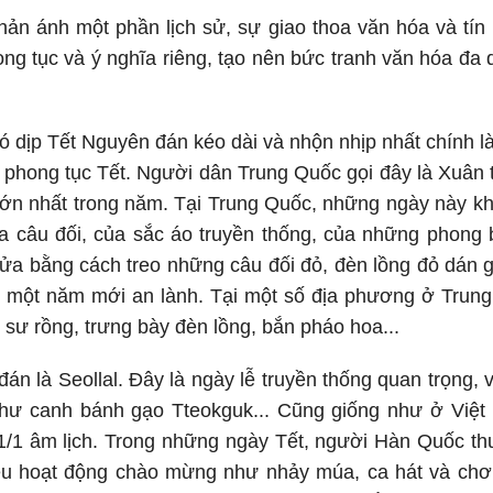
ản ánh một phần lịch sử, sự giao thoa văn hóa và tín 
hong tục và ý nghĩa riêng, tạo nên bức tranh văn hóa đ
ó dịp Tết Nguyên đán kéo dài và nhộn nhịp nhất chính l
 phong tục Tết. Người dân Trung Quốc gọi đây là Xuân t
 lớn nhất trong năm. Tại Trung Quốc, những ngày này k
a câu đối, của sắc áo truyền thống, của những phong
cửa bằng cách treo những câu đối đỏ, đèn lồng đỏ dán 
, một năm mới an lành. Tại một số địa phương ở Trung
 sư rồng, trưng bày đèn lồng, bắn pháo hoa...
án là Seollal. Đây là ngày lễ truyền thống quan trọng, v
hư canh bánh gạo Tteokguk... Cũng giống như ở Việt 
1/1 âm lịch. Trong những ngày Tết, người Hàn Quốc th
ều hoạt động chào mừng như nhảy múa, ca hát và chơi 