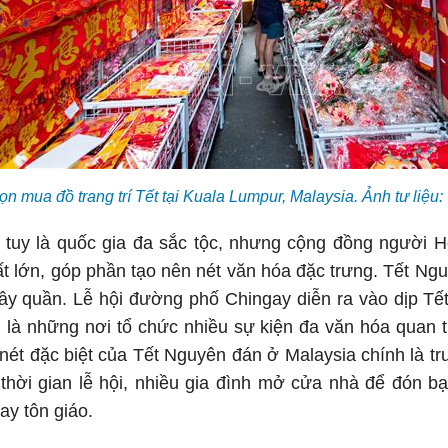
n mua đồ trang trí Tết tại Kuala Lumpur, Malaysia. Ảnh tư l
tuy là quốc gia đa sắc tộc, nhưng cộng đồng người Ho
t lớn, góp phần tạo nên nét văn hóa đặc trưng. Tết Ngu
uây quần. Lễ hội đường phố Chingay diễn ra vào dịp Tế
là những nơi tổ chức nhiều sự kiện đa văn hóa quan t
ét đặc biệt của Tết Nguyên đán ở Malaysia chính là t
thời gian lễ hội, nhiều gia đình mở cửa nhà để đón b
ay tôn giáo.