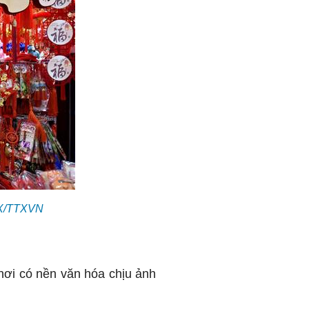
THX/TTXVN
 nơi có nền văn hóa chịu ảnh