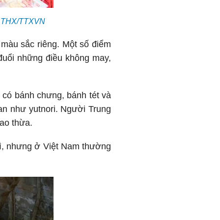
ệu: THX/TTXVN
màu sắc riêng. Một số điểm
 đuổi những điều không may,
t có bánh chưng, bánh tét và
an như yutnori. Người Trung
iao thừa.
xì, nhưng ở Việt Nam thường