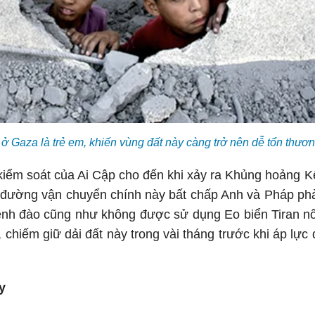
ở Gaza là trẻ em, khiến vùng đất này càng trở nên dễ tổn thươn
kiểm soát của Ai Cập cho đến khi xảy ra Khủng hoảng 
đường vận chuyển chính này bất chấp Anh và Pháp phản
ênh đào cũng như không được sử dụng Eo biển Tiran nối
, chiếm giữ dải đất này trong vài tháng trước khi áp lực 
y