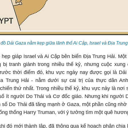
đồ Dải Gaza nằm kẹp giữa lãnh thổ Ai Cập, Israel và Địa Trung
 hẹp giáp Israel và Ai Cập bên biển Địa Trung Hải. Một 
bị tranh giành trong nhiều thế kỷ, nhưng cuộc xung 
Trước thời điểm đó, khu vực ngày nay được gọi là Dả
a Trung Hải - nằm dưới sự cai trị của thực dân Anh
chiến thứ nhất. Trong nhiều thế kỷ, khu vực này là nơi
số ít người Do Thái và Cơ đốc giáo. Nhưng khi người 
ân số Do Thái đã tăng mạnh ở Gaza, một phần cũng nh
 Tổng thống Harry Truman, với ý tưởng tìm một quê hươn
hi đó mới thành lập, đã thông qua kế hoạch phân chia