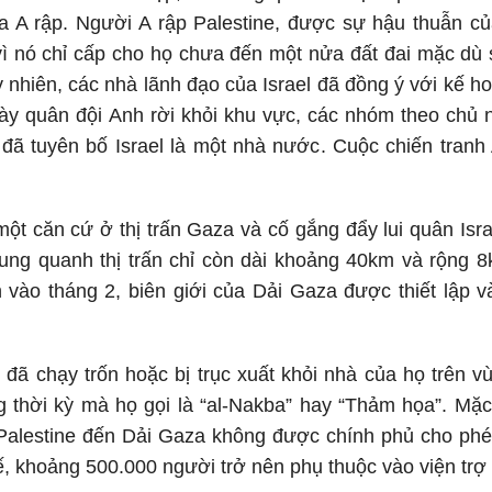
a A rập. Người A rập Palestine, được sự hậu thuẫn của
ì nó chỉ cấp cho họ chưa đến một nửa đất đai mặc dù
y nhiên, các nhà lãnh đạo của Israel đã đồng ý với kế 
gày quân đội Anh rời khỏi khu vực, các nhóm theo chủ
ã tuyên bố Israel là một nhà nước. Cuộc chiến tranh A
 một căn cứ ở thị trấn Gaza và cố gắng đẩy lui quân Is
ung quanh thị trấn chỉ còn dài khoảng 40km và rộng 8k
 vào tháng 2, biên giới của Dải Gaza được thiết lập
 đã chạy trốn hoặc bị trục xuất khỏi nhà của họ trên v
ng thời kỳ mà họ gọi là “al-Nakba” hay “Thảm họa”. Mặ
alestine đến Dải Gaza không được chính phủ cho phép
, khoảng 500.000 người trở nên phụ thuộc vào viện trợ