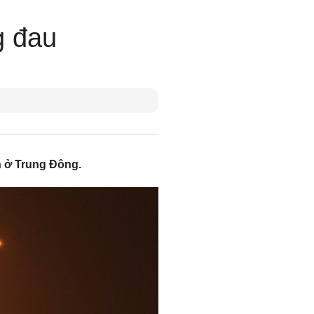
g đau
n ở Trung Đông.