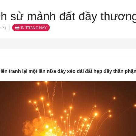
ịch sử mảnh đất đầy thươn
+7)
IN TRANG NÀY
iến tranh lại một lần nữa dày xéo dải đất hẹp đầy thân phậ