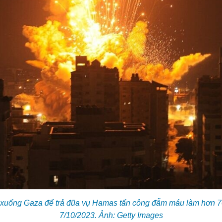
a xuống Gaza để trả đũa vụ Hamas tấn công đẫm máu làm hơn 7
7/10/2023. Ảnh: Getty Images