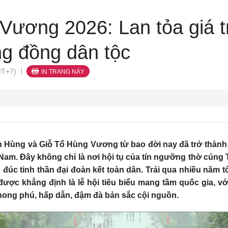
ương 2026: Lan tỏa giá trị
ng đồng dân tộc
MT+7)
IN TRANG NÀY
 Hùng và Giỗ Tổ Hùng Vương từ bao đời nay đã trở thành 
am. Đây không chỉ là nơi hội tụ của tín ngưỡng thờ cúng T
 đúc tinh thần đại đoàn kết toàn dân. Trải qua nhiều năm
ợc khẳng định là lễ hội tiêu biểu mang tầm quốc gia, vớ
hong phú, hấp dẫn, đậm đà bản sắc cội nguồn.