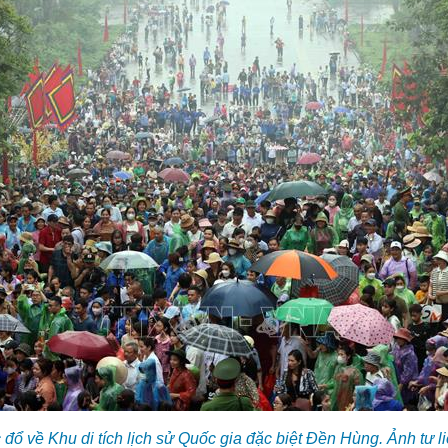
 đổ về Khu di tích lịch sử Quốc gia đặc biệt Đền Hùng. Ảnh tư