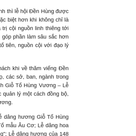
nh thì lễ hội Đền Hùng được
ặc biệt hơn khi không chỉ là
rị cội nguồn linh thiêng tới
y, góp phần làm sâu sắc hơn
 tiên, nguồn cội với đạo lý
hách khi về thăm viếng Đền
ọ, các sở, ban, ngành trong
ạch Giỗ Tổ Hùng Vương – Lễ
 quản lý một cách đồng bộ,
Vương.
: Lễ dâng hương Giỗ Tổ Hùng
Tổ mẫu Âu Cơ; Lễ dâng hoa
ong”; Lễ dâng hương của 148