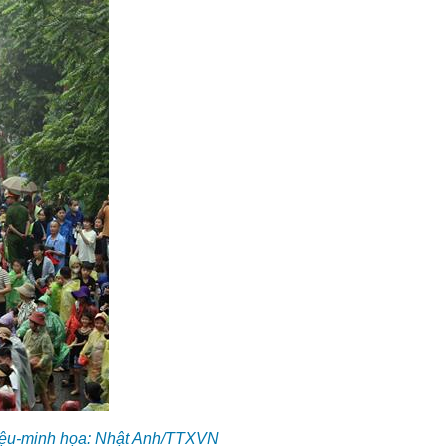
 liệu-minh họa: Nhật Anh/TTXVN