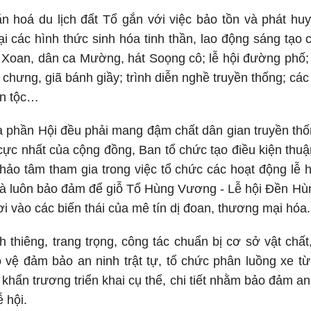
 hoá du lịch đất Tổ gắn với việc bảo tồn và phát huy c
ại các hình thức sinh hóa tinh thần, lao động sáng tạ
 Xoan, dân ca Mường, hát Soọng cô; lễ hội đường phố; 
 chưng, giã bánh giầy; trình diễn nghề truyền thống; cá
ân tộc…
và phần Hội đều phải mang đậm chất dân gian truyền th
 cực nhất của cộng đồng, Ban tổ chức tạo điều kiện thuậ
hảo tâm tham gia trong việc tổ chức các hoạt động lễ h
i là luôn bảo đảm để giỗ Tổ Hùng Vương - Lễ hội Đền Hùn
ơi vào các biến thái của mê tín dị đoan, thương mại hóa
nh thiêng, trang trọng, công tác chuẩn bị cơ sở vật chấ
vệ đảm bảo an ninh trật tự, tổ chức phân luồng xe từ
khẩn trương triển khai cụ thể, chi tiết nhằm bảo đảm an
 hội.