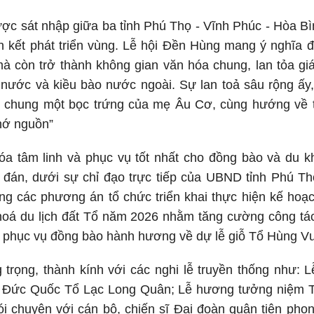
c sát nhập giữa ba tỉnh Phú Thọ - Vĩnh Phúc - Hòa Bì
n kết phát triển vùng. Lễ hội Đền Hùng mang ý nghĩa đ
à còn trở thành không gian văn hóa chung, lan tỏa giá t
 nước và kiều bào nước ngoài. Sự lan toả sâu rộng ấ
g chung một bọc trứng của mẹ Âu Cơ, cùng hướng về tổ
hớ nguồn”
a tâm linh và phục vụ tốt nhất cho đồng bào và du k
đán, dưới sự chỉ đạo trực tiếp của UBND tỉnh Phú Th
ựng các phương án tổ chức triển khai thực hiện kế ho
hoá du lịch đất Tổ năm 2026 nhằm tăng cường công tác
iệc phục vụ đồng bào hành hương về dự lễ giỗ Tổ Hùng 
 trọng, thành kính với các nghi lễ truyền thống như
 Đức Quốc Tổ Lạc Long Quân; Lễ hương tưởng niệm 
ói chuyện với cán bộ, chiến sĩ Đại đoàn quân tiên ph