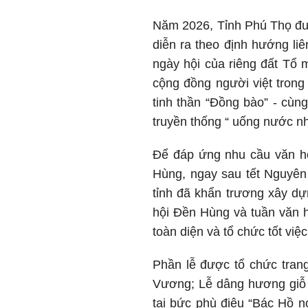
Năm 2026, Tỉnh Phú Thọ đượ
diễn ra theo định hướng liê
ngày hội của riêng đất Tổ m
cộng đồng người việt trong
tinh thần “Đồng bào” - cùn
truyền thống “ uống nước n
Để đáp ứng nhu cầu văn hó
Hùng, ngay sau tết Nguyên 
tỉnh đã khẩn trương xây d
hội Đền Hùng và tuần văn 
toàn diện và tổ chức tốt v
Phần lễ được tổ chức trang
Vương; Lễ dâng hương giỗ
tại bức phù điêu “Bác Hồ n