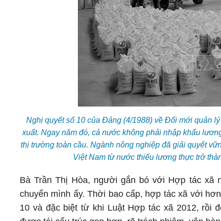
Nghị quyết số 10 của Đảng (4/1988) về Đổi mới quản lý k
xuất. Ngay năm đó, cả nước không phải nhập khẩu lương
thị trường toàn cầu. Ngành nông nghiệp đã giải quyết vữ
Việt Nam từ nước thiếu lương thực trở th
Bà Trần Thị Hòa, người gắn bó với Hợp tác xã
chuyển mình ấy. Thời bao cấp, hợp tác xã với hơn
10 và đặc biệt từ khi Luật Hợp tác xã 2012, rồi