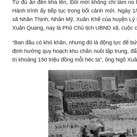
Từ đủ ăn đến khá lên, Đổi mới không chỉ làm no 
Hành trình ấy tiếp tục trong bối cảnh mới. Ngày 
xã Nhân Thịnh, Nhân Mỹ, Xuân Khê của huyện Lý N
Xuân Quang, nay là Phó Chủ tịch UBND xã, cuộc cải
“Ban đầu có khó khăn, nhưng đó là động lực để b
định hướng quy hoạch khu chăn nuôi tập trung, đẩ
trị khoảng 150 triệu đồng mỗi héc ta”, ông Ngô Xu