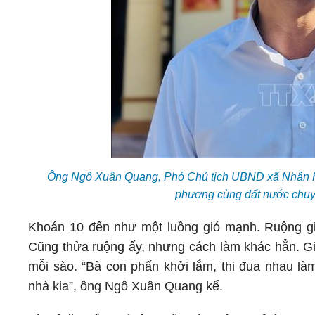
Ông Ngô Xuân Quang, Phó Chủ tịch UBND xã Nhân Hà,
phương cùng đất nước chuy
Khoán 10 đến như một luồng gió mạnh. Ruộng gia
Cũng thửa ruộng ấy, nhưng cách làm khác hẳn. Gi
mỗi sào. “Bà con phấn khởi lắm, thi đua nhau là
nhà kia”, ông Ngô Xuân Quang kể.