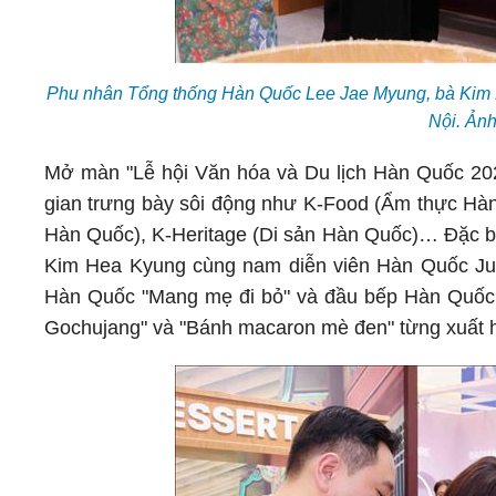
Phu nhân Tổng thống Hàn Quốc Lee Jae Myung, bà Kim H
Nội. Ản
Mở màn "Lễ hội Văn hóa và Du lịch Hàn Quốc 20
gian trưng bày sôi động như K-Food (Ẩm thực Hà
Hàn Quốc), K-Heritage (Di sản Hàn Quốc)… Đặc bi
Kim Hea Kyung cùng nam diễn viên Hàn Quốc Jung
Hàn Quốc "Mang mẹ đi bỏ" và đầu bếp Hàn Quốc n
Gochujang" và "Bánh macaron mè đen" từng xuất hi