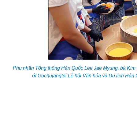
Phu nhân Tổng thống Hàn Quốc Lee Jae Myung, bà Kim H
ớt Gochujangtại Lễ hội Văn hóa và Du lịch Hà