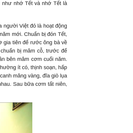
g như nhớ Tết và nhớ Tết là
a người Việt đó là hoạt động
 năm mới. Chuẩn bị đón Tết,
 gia tiên để rước ông bà về
u chuẩn bị mâm cỗ, trước để
 quần bên mâm cơm cuối năm.
ường ít có, thịnh soạn, hấp
canh măng vàng, đĩa giò lụa
nhau. Sau bữa cơm tất niên,