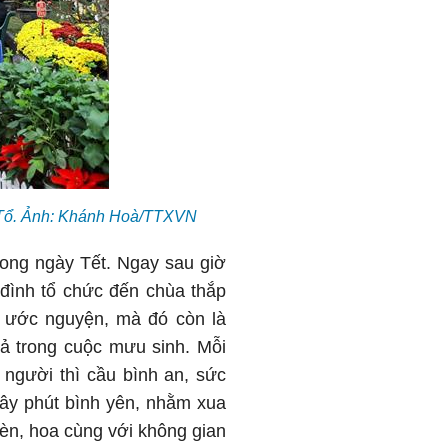
ái Tổ. Ảnh: Khánh Hoà/TTXVN
rong ngày Tết. Ngay sau giờ
 đình tổ chức đến chùa thắp
ể ước nguyện, mà đó còn là
vả trong cuộc mưu sinh. Mỗi
 người thì cầu bình an, sức
iây phút bình yên, nhằm xua
đèn, hoa cùng với không gian