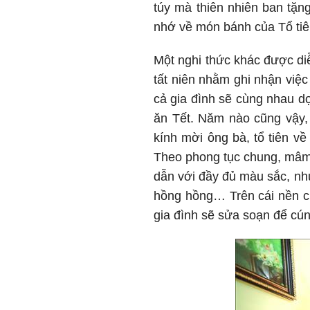
túy mà thiên nhiên ban tặn
nhớ về món bánh của Tổ tiê
Một nghi thức khác được diễ
tất niên nhằm ghi nhận việ
cả gia đình sẽ cùng nhau d
ăn Tết. Năm nào cũng vậy, 
kính mời ông bà, tổ tiên v
Theo phong tục chung, mâm 
dẫn với đầy đủ màu sắc, nh
hồng hồng… Trên cái nền ch
gia đình sẽ sửa soạn để cú