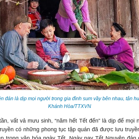
ên đán là dịp mọi người trong gia đình sum vầy bên nhau, tận h
Khánh Hòa/TTXVN
ần, vất vả mưu sinh, “năm hết Tết đến” là dịp để mọi 
 truyền có những phong tục tập quán đã được lưu truyề
đẹp trong văn hóa ngày Tết. Ngày nay Tết Nguyên đán