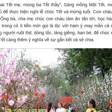
ai Tết mẹ, mùng ba Tết thầy”. Sáng mồng Một Tết, mọ
ủ để thực hiện nghi lễ chúc Tết và mừng tuổi. Con chá
Ông bà, cha mẹ chúc con cháu làm ăn tấn tới, học hà
 trong có ít tiền mới gọi là lộc với hàm ý may mắn cả
 người ruột thịt, dòng tộc, láng giềng, bạn bè, để chúc
ết càng thêm ý nghĩa về sự gắn kết và sẻ chia.