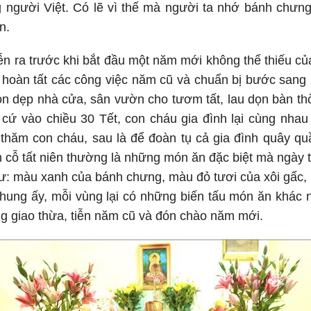
g người Việt. Có lẽ vì thế mà người ta nhớ bánh chưn
n.
n ra trước khi bắt đầu một năm mới không thể thiếu củ
c hoàn tất các công việc năm cũ và chuẩn bị bước sang
ọn dẹp nhà cửa, sân vườn cho tươm tất, lau dọn bàn thờ
cứ vào chiều 30 Tết, con cháu gia đình lại cùng nha
ề thăm con cháu, sau là để đoàn tụ cả gia đình quây
cỗ tất niên thường là những món ăn đặc biệt mà ngày th
ư: màu xanh của bánh chưng, màu đỏ tươi của xôi gấc, 
ung ấy, mỗi vùng lại có những biến tấu món ăn khác 
ng giao thừa, tiễn năm cũ và đón chào năm mới.