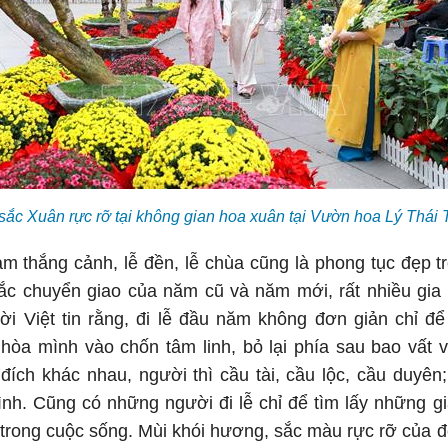
 sắc Xuân rực rỡ tại không gian hoa xuân tại Vườn hoa Lý Th
m thắng cảnh, lễ đền, lễ chùa cũng là phong tục đẹp t
hắc chuyển giao của năm cũ và năm mới, rất nhiều gia
Việt tin rằng, đi lễ đầu năm không đơn giản chỉ đ
òa mình vào chốn tâm linh, bỏ lại phía sau bao vất 
đích khác nhau, người thì cầu tài, cầu lộc, cầu duyên;
ình. Cũng có những người đi lễ chỉ để tìm lấy những g
 trong cuộc sống. Mùi khói hương, sắc màu rực rỡ của 