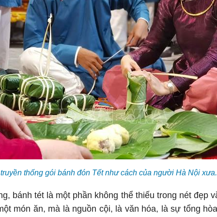
c truyền thống gói bánh đón Tết như cách của người Hà Nội x
, bánh tét là một phần không thể thiếu trong nét đẹp 
t món ăn, mà là nguồn cội, là văn hóa, là sự tổng hòa 