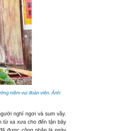
ưởng niềm vui đoàn viên. Ảnh:
người nghỉ ngơi và sum vầy.
n từ xa xưa cho đến tận bây
 đã được công nhận là ngày