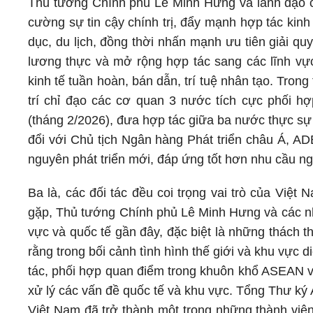
Thủ tướng Chính phủ Lê Minh Hưng và lãnh đạo c
cường sự tin cậy chính trị, đẩy mạnh hợp tác kinh
dục, du lịch, đồng thời nhấn mạnh ưu tiên giải qu
lương thực và mở rộng hợp tác sang các lĩnh vực
kinh tế tuần hoàn, bán dẫn, trí tuệ nhân tạo. Tro
trí chỉ đạo các cơ quan 3 nước tích cực phối h
(tháng 2/2026), đưa hợp tác giữa ba nước thực sự 
đổi với Chủ tịch Ngân hàng Phát triển châu Á, ADB
nguyên phát triển mới, đáp ứng tốt hơn nhu cầu n
Ba là, các đối tác đều coi trọng vai trò của Việ
gặp, Thủ tướng Chính phủ Lê Minh Hưng và các nhà
vực và quốc tế gần đây, đặc biệt là những thách 
rằng trong bối cảnh tình hình thế giới và khu vực
tác, phối hợp quan điểm trong khuôn khổ ASEAN và
xử lý các vấn đề quốc tế và khu vực. Tổng Thư k
Việt Nam đã trở thành một trong những thành vi