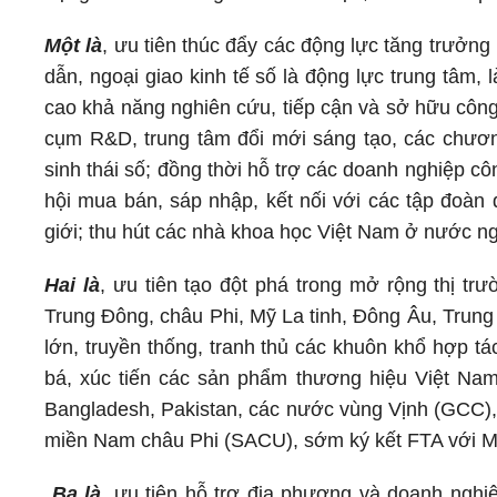
Một là
, ưu tiên thúc đẩy các động lực tăng trưởng
dẫn, ngoại giao kinh tế số là động lực trung tâm, 
cao khả năng nghiên cứu, tiếp cận và sở hữu công
cụm R&D, trung tâm đổi mới sáng tạo, các chương
sinh thái số; đồng thời hỗ trợ các doanh nghiệp 
hội mua bán, sáp nhập, kết nối với các tập đoàn 
giới; thu hút các nhà khoa học Việt Nam ở nước ng
Hai là
, ưu tiên tạo đột phá trong mở rộng thị tr
Trung Đông, châu Phi, Mỹ La tinh, Đông Âu, Trung
lớn, truyền thống, tranh thủ các khuôn khổ hợp 
bá, xúc tiến các sản phẩm thương hiệu Việt Na
Bangladesh, Pakistan, các nước vùng Vịnh (GCC), 
miền Nam châu Phi (SACU), sớm ký kết FTA v
Ba là
, ưu tiên hỗ trợ địa phương và doanh nghi