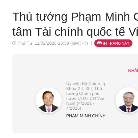
Thủ tướng Phạm Minh C
tâm Tài chính quốc tế V
Thứ Tư, 11/02/2026 13:39 (GMT+7)
IN TRANG NÀY
NHÂ
Ủy viên Bộ Chính trị:
Khóa XII, XIII; Thủ
tướng Chính phủ
nước CHXHCN Việt
Nam (4/2021 -
4/2026)
PHẠM MINH CHÍNH