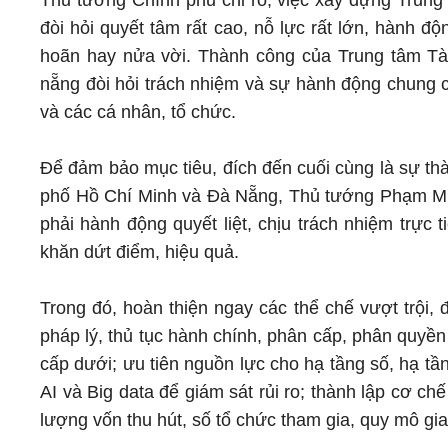
Thủ tướng Chính phủ chỉ rõ, việc xây dựng Trung 
đòi hỏi quyết tâm rất cao, nỗ lực rất lớn, hành động
hoãn hay nửa vời. Thành công của Trung tâm Tà
nẵng đòi hỏi trách nhiệm và sự hành động chung c
và các cá nhân, tổ chức.
Để đảm bảo mục tiêu, đích đến cuối cùng là sự th
phố Hồ Chí Minh và Đà Nẵng, Thủ tướng Phạm Mi
phải hành động quyết liệt, chịu trách nhiệm trực 
khăn dứt điểm, hiệu quả.
Trong đó, hoàn thiện ngay các thể chế vượt trội,
pháp lý, thủ tục hành chính, phân cấp, phân quyền
cấp dưới; ưu tiên nguồn lực cho hạ tầng số, hạ tầ
AI và Big data để giám sát rủi ro; thành lập cơ ch
lượng vốn thu hút, số tổ chức tham gia, quy mô gia