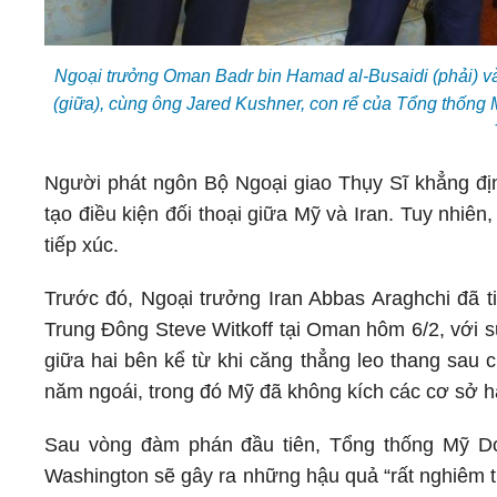
Ngoại trưởng Oman Badr bin Hamad al-Busaidi (phải) v
(giữa), cùng ông Jared Kushner, con rể của Tổng thống
Người phát ngôn Bộ Ngoại giao Thụy Sĩ khẳng địn
tạo điều kiện đối thoại giữa Mỹ và Iran. Tuy nhiên
tiếp xúc.
Trước đó, Ngoại trưởng Iran Abbas Araghchi đã ti
Trung Đông Steve Witkoff tại Oman hôm 6/2, với s
giữa hai bên kể từ khi căng thẳng leo thang sau c
năm ngoái, trong đó Mỹ đã không kích các cơ sở hạ
Sau vòng đàm phán đầu tiên, Tổng thống Mỹ Do
Washington sẽ gây ra những hậu quả “rất nghiêm t