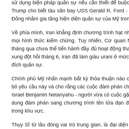
sử dụng biện pháp quân sự nếu cần thiết để buộc
Trump cho biết tàu sân bay USS Gerald R. Ford - 
Đông nhằm gia tăng hiện diện quân sự của Mỹ tro
Về phía mình, Iran khẳng định chương trình hạt n
mọi hình thức kiểm chứng. Tuy nhiên, Cơ quan 
tháng qua chưa thể tiến hành đầy đủ hoạt động th
xung đột hồi tháng 6, Iran đã làm giàu urani ở m
đích quân sự.
Chính phủ Mỹ nhấn mạnh bất kỳ thỏa thuận nào cũ
bỏ yêu cầu này và cho rằng các cuộc đàm phán chỉ
Israel Benjamin Netanyahu - người vừa có cuộc gặ
dung đàm phán sang chương trình tên lửa đạn đạ
trong khu vực.
Thụy Sĩ từ lâu đóng vai trò trung gian, là đại di