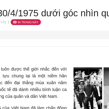
30/4/1975 dưới góc nhìn q
T+7)
IN TRANG NÀY
 luôn được thế giới nhắc đến với
, tựu chung lại là một niềm hân
ắc đến đại thắng mùa xuân năm
uốc tế đã dành nhiều bình luận ca
ng của quân và dân Việt Nam.
5 của Việt Nam đã làm chấn động