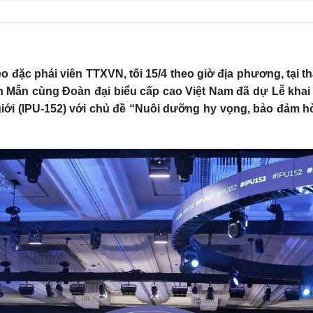
 đặc phái viên TTXVN, tối 15/4 theo giờ địa phương, tại t
h Mẫn cùng Đoàn đại biểu cấp cao Việt Nam đã dự Lễ khai 
giới (IPU-152) với chủ đề “Nuôi dưỡng hy vọng, bảo đảm h