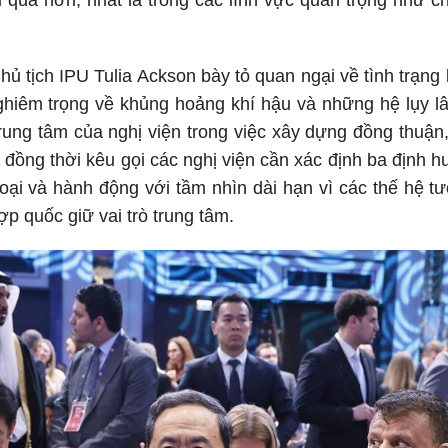
uả hơn, nhất là trong các lĩnh vực quan trọng như chí
Chủ tịch IPU Tulia Ackson bày tỏ quan ngại về tình trạng
hiêm trọng về khủng hoảng khí hậu và những hệ lụy lâu
 trung tâm của nghị viện trong việc xây dựng đồng thuận
, đồng thời kêu gọi các nghị viện cần xác định ba định h
 thoại và hành động với tầm nhìn dài hạn vì các thế hệ t
p quốc giữ vai trò trung tâm.