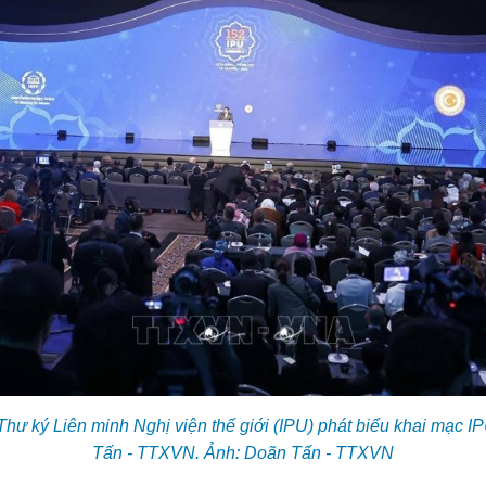
ư ký Liên minh Nghị viện thế giới (IPU) phát biểu khai mạc I
Tấn - TTXVN. Ảnh: Doãn Tấn - TTXVN