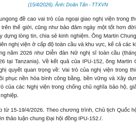
(15/4/2026). Ảnh: Doãn Tấn - TTXVN
ngong đề cao vai trò của ngoại giao nghị viện trong th
à trên thế giới, cũng như bảo đảm ngày một tốt hơn đờ
ây dựng lòng tin, chia sẻ kinh nghiệm. Ông Martin Chu
liên nghị viện ở cấp độ toàn cầu và khu vực, kể cả các k
ong năm 2026 như Diễn đàn Nữ nghị sĩ toàn cầu (tháng 
26 tại Tanzania). Về kết quả của IPU-152, ông Martin
ghị quyết quan trọng về: Vai trò của nghị viện trong t
hôi phục nền hòa bình công bằng, bền vững và Xây dựn
rò của các Nghị viện trong chống chủ nghĩa bảo hộ, 
 nghiệp.
p từ 15-19/4/2026. Theo chương trình, Chủ tịch Quốc h
ên thảo luận chung Đại hội đồng IPU-152./.