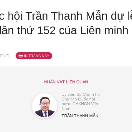
c hội Trần Thanh Mẫn dự l
lần thứ 152 của Liên minh 
MT+7)
IN TRANG NÀY
NHÂN VẬT LIÊN QUAN
Ủy viên Bộ Chính trị;
Chủ tịch Quốc hội
nước CHXHCN Việt
Nam
TRẦN THANH MẪN