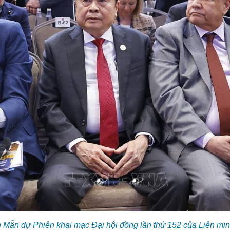
 Mẫn dự Phiên khai mạc Đại hội đồng lần thứ 152 của Liên minh