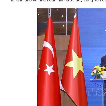
hệ lãnh đạo và nhân dân hai nước dày công vun đắ