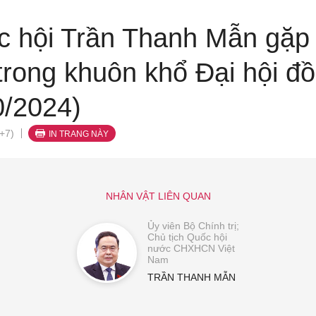
c hội Trần Thanh Mẫn gặp 
 trong khuôn khổ Đại hội đ
0/2024)
+7)
IN TRANG NÀY
NHÂN VẬT LIÊN QUAN
Ủy viên Bộ Chính trị;
Chủ tịch Quốc hội
nước CHXHCN Việt
Nam
TRẦN THANH MẪN