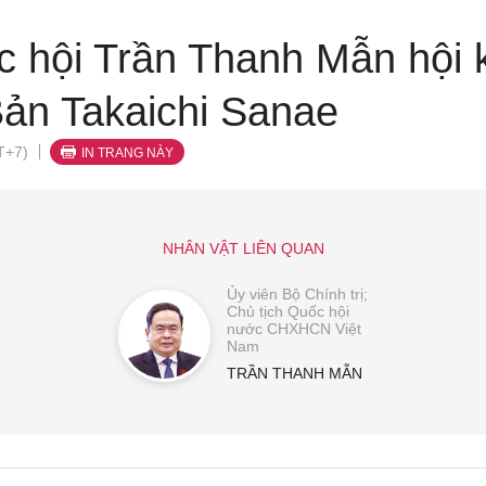
c hội Trần Thanh Mẫn hội 
ản Takaichi Sanae
T+7)
IN TRANG NÀY
NHÂN VẬT LIÊN QUAN
Ủy viên Bộ Chính trị;
Chủ tịch Quốc hội
nước CHXHCN Việt
Nam
TRẦN THANH MẪN