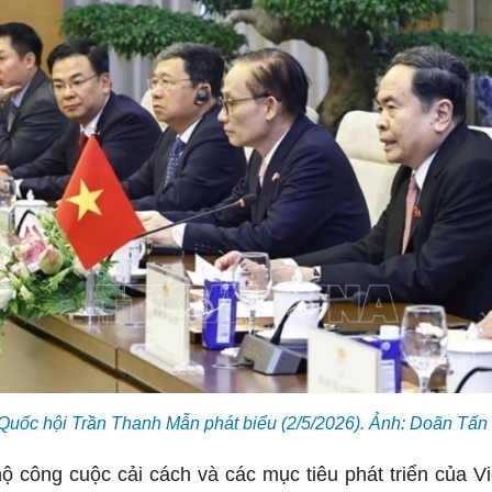
 Quốc hội Trần Thanh Mẫn phát biểu (2/5/2026). Ảnh: Doãn Tấ
công cuộc cải cách và các mục tiêu phát triển của V