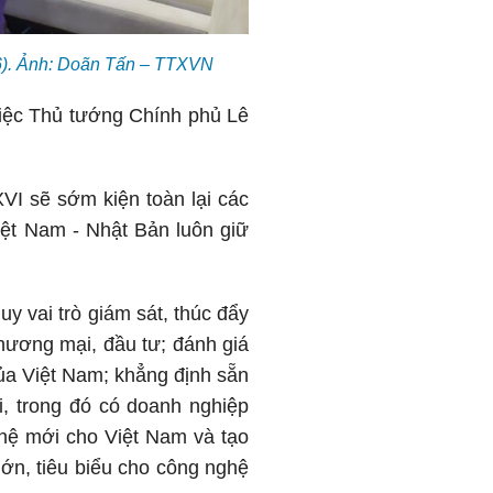
26). Ảnh: Doãn Tấn – TTXVN
việc Thủ tướng Chính phủ Lê
VI sẽ sớm kiện toàn lại các
iệt Nam - Nhật Bản luôn giữ
y vai trò giám sát, thúc đẩy
thương mại, đầu tư; đánh giá
của Việt Nam; khẳng định sẵn
i, trong đó có doanh nghiệp
 hệ mới cho Việt Nam và tạo
lớn, tiêu biểu cho công nghệ