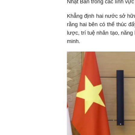
Nhật Bản trong các lĩnh vự
Khẳng định hai nước sở hữu
rằng hai bên có thể thúc đ
lược, trí tuệ nhân tạo, năn
minh.