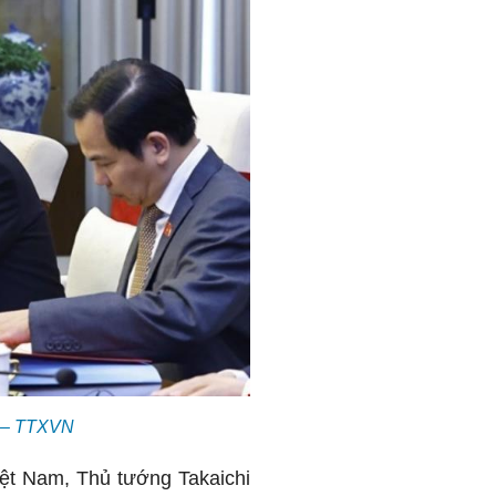
n – TTXVN
iệt Nam, Thủ tướng Takaichi