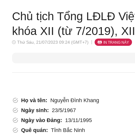
Chủ tịch Tổng LĐLĐ Vi
khóa XII (từ 7/2019), XI
Thứ Sáu, 21/07/2023 09:24 (GMT+7)
IN TRANG NÀY
Họ và tên:
Nguyễn Đình Khang
Ngày sinh:
23/5/1967
Ngày vào Đảng:
13/11/1995
Quê quán:
Tỉnh Bắc Ninh