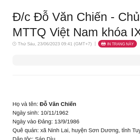
Đ/c Đỗ Văn Chiến - Chủ
MTTQ Việt Nam khóa IX 
Thứ Sáu, 23/06/2023 09:41 (GMT+7)
IN TRANG NÀY
Họ và tên:
Đỗ Văn Chiến
Ngày sinh: 10/11/1962
Ngày vào Đảng: 13/9/1986
Quê quán: xã Ninh Lai, huyện Sơn Dương, tỉnh T
Dân tộc: Sán Dìu