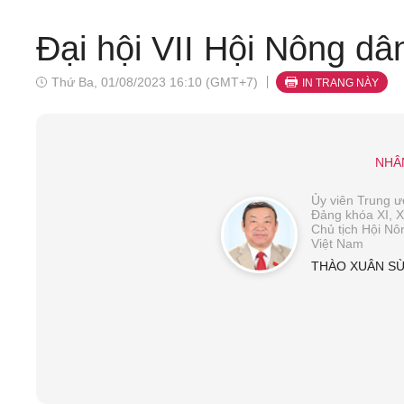
Đại hội VII Hội Nông d
Thứ Ba, 01/08/2023 16:10 (GMT+7)
IN TRANG NÀY
NHÂ
Ủy viên Trung 
Đảng khóa XI, XI
Chủ tịch Hội Nô
Việt Nam
THÀO XUÂN S