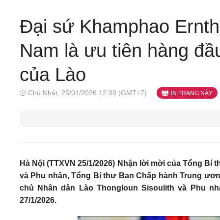
Đại sứ Khamphao Erntha
Nam là ưu tiên hàng đầu
của Lào
Chủ Nhật, 25/01/2026 12:30 (GMT+7)
IN TRANG NÀY
Hà Nội (TTXVN 25/1/2026) Nhận lời mời của Tổng B
và Phu nhân, Tổng Bí thư Ban Chấp hành Trung ươ
chủ Nhân dân Lào Thongloun Sisoulith và Phu nh
27/1/2026.