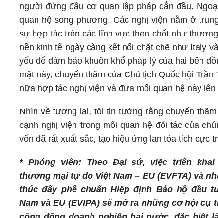
người đứng đầu cơ quan lập pháp dẫn đầu. Ngoại g
quan hệ song phương. Các nghị viện nằm ở trung 
sự hợp tác trên các lĩnh vực then chốt như thương
nền kinh tế ngày càng kết nối chặt chẽ như Italy và
yếu để đảm bảo khuôn khổ pháp lý của hai bên đồn
mặt này, chuyến thăm của Chủ tịch Quốc hội Trầ
nữa hợp tác nghị viện và đưa mối quan hệ này lên
Nhìn về tương lai, tôi tin tưởng rằng chuyến thă
cạnh nghị viện trong mối quan hệ đối tác của ch
vốn đã rất xuất sắc, tạo hiệu ứng lan tỏa tích cực t
* Phóng viên: Theo Đại sứ, việc triển khai
thương mại tự do Việt Nam – EU (EVFTA) và nh
thúc đẩy phê chuẩn Hiệp định Bảo hộ đầu tư
Nam và EU (EVIPA) sẽ mở ra những cơ hội cụ t
cộng đồng doanh nghiệp hai nước, đặc biệt là