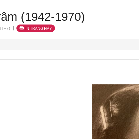
râm (1942-1970)
MT+7)
IN TRANG NÀY
m