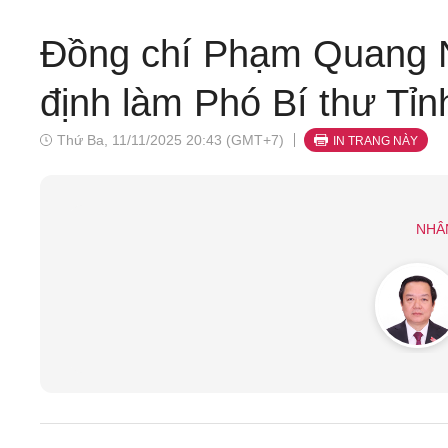
Đồng chí Phạm Quang N
định làm Phó Bí thư Tỉ
Thứ Ba, 11/11/2025 20:43 (GMT+7)
IN TRANG NÀY
NHÂ