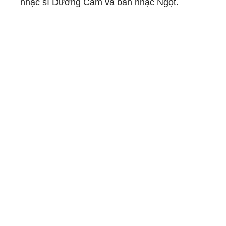
nhạc sĩ Dương Cầm và ban nhạc Ngọt.