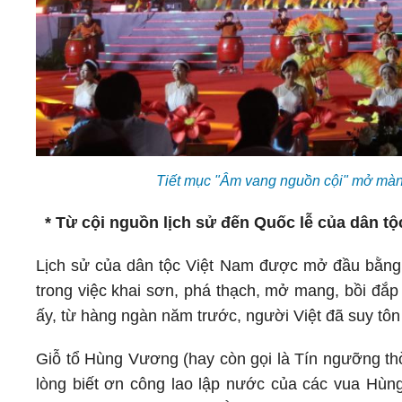
Tiết mục "Âm vang nguồn cội" mở màn
* Từ cội nguồn lịch sử đến Quốc lễ của dân tộ
Lịch sử của dân tộc Việt Nam được mở đầu bằng 
trong việc khai sơn, phá thạch, mở mang, bồi đắ
ấy, từ hàng ngàn năm trước, người Việt đã suy tôn
Giỗ tổ Hùng Vương (hay còn gọi là Tín ngưỡng th
lòng biết ơn công lao lập nước của các vua Hù