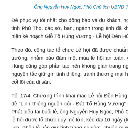
Ông Nguyễn Huy Ngọc, Phó Chủ tịch UBND tỉ
Để phục vụ tốt nhất cho đồng bào và du khách, n
tỉnh Phú Thọ, các sở, ban, ngành trong tỉnh đã 
hiện kế hoạch Giỗ Tổ Hùng Vương - Lễ hội Đền Hù
Theo đó, công tác tổ chức Lễ hội đã được chuẩn b
trường, nhằm bảo đảm một mùa lễ hội an toàn, vă
Hùng cũng góp phần tạo nên không gian trang ngh
nguyên tắc giữ gìn tính thiêng, tránh thương mại 
cốt lõi của di sản.
Tối 17/4, Chương trình khai mạc Lễ hội Đền Hùng
đề “Linh thiêng nguồn cội - Đất Tổ Hùng Vương” 
Phát biểu tại buổi lễ, ông Nguyễn Huy Ngọc, Phó 
lễ hội được tổ chức quy mô lớn, kéo dài 10 ngày (
lịch. Phần lễ vẫn giữ tính trang nghiêm, chuẩn mự