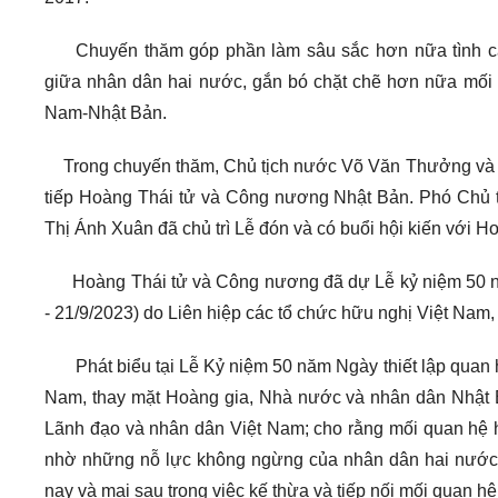
Chuyến thăm góp phần làm sâu sắc hơn nữa tình c
giữa nhân dân hai nước, gắn bó chặt chẽ hơn nữa mối 
Nam-Nhật B
ản.
Trong chuyến thăm, Chủ tịch nước Võ Văn Thưởng và
tiếp Hoàng Thái tử và Công nương Nhật Bản. Phó Chủ 
Thị Ánh Xuân đã chủ trì Lễ đón và có buổi hội kiến với 
Hoàng Thái tử và Công nương đã dự Lễ kỷ niệm 50 năm
- 21/9/2023) do Liên hiệp các tổ chức hữu nghị Việt Nam
Phát biểu tại Lễ Kỷ niệm 50 năm Ng
ày thiết lập quan
Nam, thay mặt Hoàng gia, Nhà nước và nhân dân Nhật Bả
Lãnh đạo và nhân dân Việt Nam; cho rằng mối quan hệ 
nhờ những nỗ lực không ngừng của nhân dân hai nước tr
nay và mai sau trong việc kế thừa và tiếp nối mối quan hệ