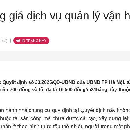
g giá dịch vụ quản lý vận 
T+7)
IN TRANG NÀY
o Quyết định số 33/2025/QĐ-UBND của UBND TP Hà Nội, từ 1
hiểu 700 đồng và tối đa là 16.500 đồng/m2/tháng, tùy thu
.
ận hành nhà chung cư quy định tại Quyết định này không
huộc tài sản công mà chưa được cải tạo, xây dựng lại;
 nhân ở theo hình thức tập thể nhiều người trong một ph