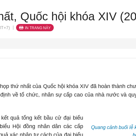
hất, Quốc hội khóa XIV (20
MT+7)
IN TRANG NÀY
 họp thứ nhất của Quốc hội khóa XIV đã hoàn thành chươ
t định về tổ chức, nhân sự cấp cao của nhà nước và qu
kết quả tổng kết bầu cử đại biểu
 biểu Hội đồng nhân dân các cấp
Quang cảnh buổi lễ 
quả xác nhận tư cách của đại biểu
h