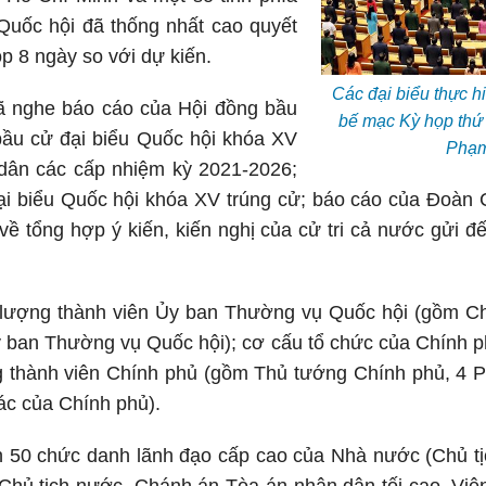
Quốc hội đã thống nhất cao quyết
ọp 8 ngày so với dự kiến.
Các đại biểu thực h
đã nghe báo cáo của Hội đồng bầu
bế mạc Kỳ họp thứ 
bầu cử đại biểu Quốc hội khóa XV
Phạm
 dân các cấp nhiệm kỳ 2021-2026;
ại biểu Quốc hội khóa XV trúng cử; báo cáo của Đoàn
về tổng hợp ý kiến, kiến nghị của cử tri cả nước gửi đ
 lượng thành viên Ủy ban Thường vụ Quốc hội (gồm Ch
Ủy ban Thường vụ Quốc hội); cơ cấu tổ chức của Chính 
g thành viên Chính phủ (gồm Thủ tướng Chính phủ, 4 
ác của Chính phủ).
 50 chức danh lãnh đạo cấp cao của Nhà nước (Chủ tị