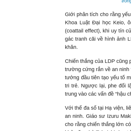
tron
Giới phân tích cho rằng yế
Khoa Luật Đại học Keio, ô
(coattail effect), khi uy tí
gác tranh cãi về hình ảnh 
khăn.
Chiến thắng của LDP cũng ph
trường cứng rắn về an ninh v
tướng đầu tiên tạo yếu tố m
tri trẻ. Ngược lại, phe đố
trung vào các vấn đề “hậu ch
Với thế đa số tại Hạ viện, 
an ninh. Giáo sư Izuru Mak
cho rằng chiến thắng lớn có