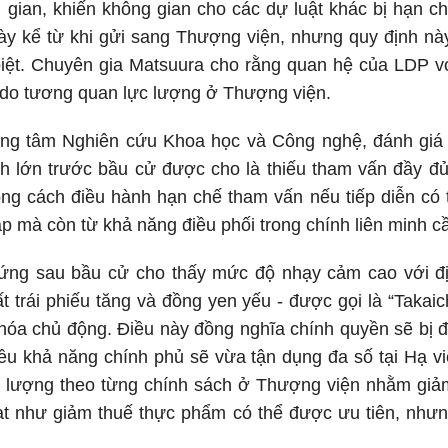
i gian, khiến không gian cho các dự luật khác bị hạn c
ày kể từ khi gửi sang Thượng viện, nhưng quy định nà
 biệt. Chuyên gia Matsuura cho rằng quan hệ của LDP với
” do tương quan lực lượng ở Thượng viện.
rung tâm Nghiên cứu Khoa học và Công nghệ, đánh giá 
nh lớn trước bầu cử được cho là thiếu tham vấn đầy đủ
ng cách điều hành hạn chế tham vấn nếu tiếp diễn có t
 lập mà còn từ khả năng điều phối trong chính liên minh 
 ứng sau bầu cử cho thấy mức độ nhạy cảm cao với đ
ất trái phiếu tăng và đồng yen yếu - được gọi là “Takaic
khóa chủ động. Điều này đồng nghĩa chính quyền sẽ bị đá
iều khả năng chính phủ sẽ vừa tận dụng đa số tại Hạ vi
g lượng theo từng chính sách ở Thượng viện nhằm giảm 
oạt như giảm thuế thực phẩm có thể được ưu tiên, như