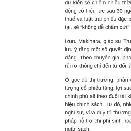
dự kiến sẽ chiếm nhiều thờ
động có hiệu lực sau 30 ng
thuế và luật trái phiếu đặc
tại, sẽ “không dễ chấm dứt
Izuru Makihara, giáo sư T
lưu ý rằng một số quyết đị
đảng. Theo chuyên gia, pho
rủi ro không chỉ đến từ đối
Ở góc độ thị trường, phản
tượng cổ phiếu tăng, lợi su
chính phủ sẽ theo đuổi tài 
hiệu chính sách. Từ đó, nh
nghị sự, vừa duy trì thươn
pháp hỗ trợ chi phí sinh h
ngân sách.