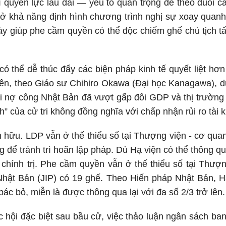
ì quyền lực lâu dài — yếu tố quan trọng để theo đuổi 
 ở khả năng định hình chương trình nghị sự xoay quanh
ày giúp phe cầm quyền có thể độc chiếm ghế chủ tịch t
có thể dễ thúc đẩy các biện pháp kinh tế quyết liệt hơ
hiên, theo Giáo sư Chihiro Okawa (Đại học Kanagawa), d
hi nợ công Nhật Bản đã vượt gấp đôi GDP và thị trường t
nh” của cử tri không đồng nghĩa với chấp nhận rủi ro tài 
 hữu. LDP vẫn ở thế thiểu số tại Thượng viện - cơ quan 
để tránh trì hoãn lập pháp. Dù Hạ viện có thể thông qua 
í chính trị. Phe cầm quyền vẫn ở thế thiểu số tại Thư
ật Bản (JIP) có 19 ghế. Theo Hiến pháp Nhật Bản, Hạ
ác bỏ, miễn là được thông qua lại với đa số 2/3 trở lên.
 hội đặc biệt sau bầu cử, việc thảo luận ngân sách ba