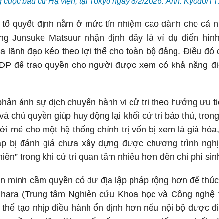
g cuộc bầu cử Hạ viện, tại Tokyo ngày 8/2/2026. Ảnh: Kyodo/
u tố quyết định nằm ở mức tín nhiệm cao dành cho cá 
ng Junsuke Matsuur nhận định đây là ví dụ điển hìn
n của lãnh đạo kéo theo lợi thế cho toàn bộ đảng. Điều đó
LDP để trao quyền cho người được xem có khả năng đi
ản ánh sự dịch chuyển hành vi cử tri theo hướng ưu ti
à chủ quyền giúp huy động lại khối cử tri bảo thủ, tron
ới mẻ cho một hệ thống chính trị vốn bị xem là già hóa
i lập bị đánh giá chưa xây dựng được chương trình nghị
iến” trong khi cử tri quan tâm nhiều hơn đến chi phí sinh
liên minh cầm quyền có dư địa lập pháp rộng hơn để thúc
ihara (Trung tâm Nghiên cứu Khoa học và Công nghệ t
 thể tạo nhịp điều hành ổn định hơn nếu nội bộ được đi