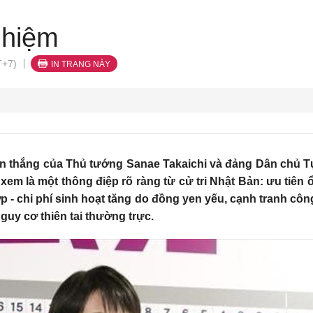
nhiệm
T+7)
IN TRANG NÀY
ến thắng của Thủ tướng Sanae Takaichi và đảng Dân chủ T
xem là một thông điệp rõ ràng từ cử tri Nhật Bản: ưu tiên
ớp - chi phí sinh hoạt tăng do đồng yen yếu, cạnh tranh cô
guy cơ thiên tai thường trực.