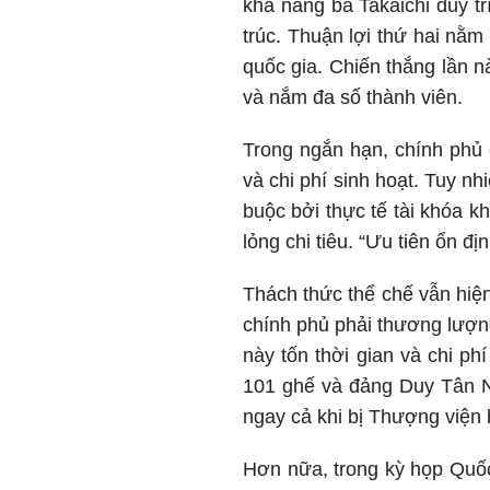
khả năng bà Takaichi duy tr
trúc. Thuận lợi thứ hai nằm
quốc gia. Chiến thắng lần n
và nắm đa số thành viên.
Trong ngắn hạn, chính phủ 
và chi phí sinh hoạt. Tuy n
buộc bởi thực tế tài khóa k
lỏng chi tiêu. “Ưu tiên ổn đị
Thách thức thể chế vẫn hiện
chính phủ phải thương lượng 
này tốn thời gian và chi ph
101 ghế và đảng Duy Tân Nh
ngay cả khi bị Thượng viện b
Hơn nữa, trong kỳ họp Quốc