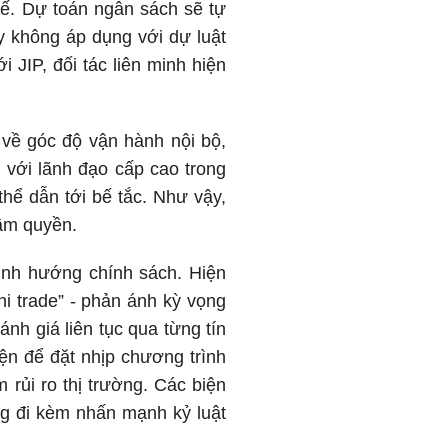
hế. Dự toán ngân sách sẽ tự
y không áp dụng với dự luật
 JIP, đối tác liên minh hiện
về góc độ vận hành nội bộ,
 với lãnh đạo cấp cao trong
hể dẫn tới bế tắc. Như vậy,
cầm quyền.
ịnh hướng chính sách. Hiện
hi trade” - phản ánh kỳ vọng
nh giá liên tục qua từng tín
ện để đặt nhịp chương trình
rủi ro thị trường. Các biện
ng đi kèm nhấn mạnh kỷ luật