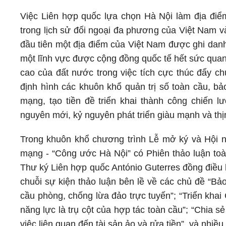
Việc Liên hợp quốc lựa chọn Hà Nội làm địa đi
trong lịch sử đối ngoại đa phương của Việt Nam v
đầu tiên một địa điểm của Việt Nam được ghi dan
một lĩnh vực được cộng đồng quốc tế hết sức quan
cao của đất nước trong việc tích cực thúc đẩy c
định hình các khuôn khổ quản trị số toàn cầu, b
mạng, tạo tiền đề triển khai thành công chiến
nguyên mới, kỷ nguyên phát triển giàu mạnh và th
Trong khuôn khổ chương trình Lễ mở ký và Hội 
mạng - “Công ước Hà Nội” có Phiên thảo luận t
Thư ký Liên hợp quốc António Guterres đồng điều 
chuỗi sự kiện thảo luận bên lề về các chủ đề “Bả
cầu phòng, chống lừa đảo trực tuyến”; “Triển kh
năng lực là trụ cột của hợp tác toàn cầu”; “Chia s
việc liên quan đến tài sản ảo và rửa tiền”, và nhiề