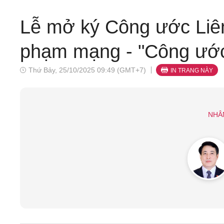
Lễ mở ký Công ước Liên
phạm mạng - "Công ước
Thứ Bảy, 25/10/2025 09:49 (GMT+7)
IN TRANG NÀY
NHÂ