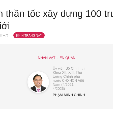
h thần tốc xây dựng 100 t
iới
MT+7)
IN TRANG NÀY
NHÂN VẬT LIÊN QUAN
Ủy viên Bộ Chính trị:
Khóa XII, XIII; Thủ
tướng Chính phủ
nước CHXHCN Việt
Nam (4/2021 -
4/2026)
PHẠM MINH CHÍNH