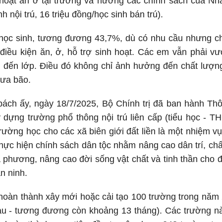
 hoạt ăn ở tại trường và hưởng các chính sách của N
h nội trú, 16 triệu đồng/học sinh bán trú).
học sinh, tương đương 43,7%, dù có nhu cầu nhưng ch
ó điều kiện ăn, ở, hỗ trợ sinh hoạt. Các em vẫn phải 
 đến lớp. Điều đó không chỉ ảnh hưởng đến chất lượn
mưa bão.
 bách ấy, ngày 18/7/2025, Bộ Chính trị đã ban hành T
dựng trường phổ thông nội trú liên cấp (tiểu học - TH
trường học cho các xã biên giới đất liền là một nhiệm vụ
à thực hiện chính sách dân tộc nhằm nâng cao dân trí, ch
a phương, nâng cao đời sống vật chất và tinh thần cho 
n ninh.
 hoàn thành xây mới hoặc cải tạo 100 trường trong năm 
au - tương đương còn khoảng 13 tháng). Các trường nà