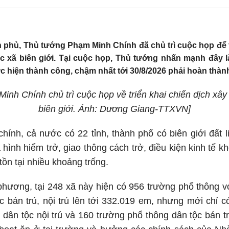
nh phủ, Thủ tướng Phạm Minh Chính đã chủ trì cuộc họp để 
 xã biên giới. Tại cuộc họp, Thủ tướng nhấn mạnh đây là
c hiện thành công, chậm nhất tới 30/8/2026 phải hoàn thà
inh Chính chủ trì cuộc họp về triển khai chiến dịch xâ
biên giới. Ảnh: Dương Giang-TTXVN]
hính, cả nước có 22 tỉnh, thành phố có biên giới đất l
ịa hình hiểm trở, giao thông cách trở, điều kiện kinh tế 
 tồn tại nhiều khoảng trống.
phương, tại 248 xã này hiện có 956 trường phổ thông v
 bán trú, nội trú lên tới 332.019 em, nhưng mới chỉ 
 dân tộc nội trú và 160 trường phổ thông dân tộc bán trú