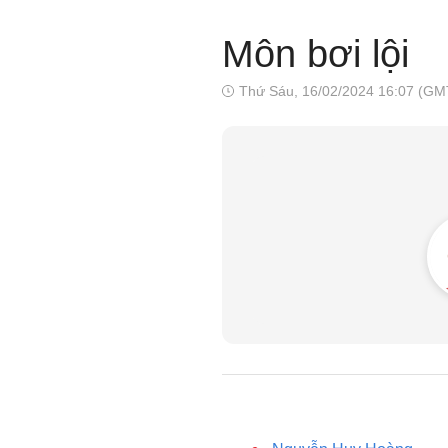
Môn bơi lội
Thứ Sáu, 16/02/2024 16:07 (GM