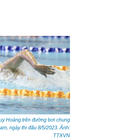
uy Hoàng trên đường bơi chung
am, ngày thi đấu 8/5/2023. Ảnh:
TTXVN