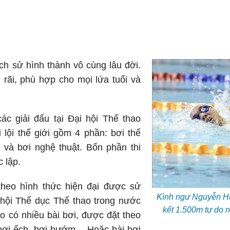
ịch sử hình thành vô cùng lâu đời.
 rãi, phù hợp cho mọi lứa tuổi và
các giải đấu tại Đại hội Thể thao
 lội thế giới gồm 4 phần: bơi thể
 và bơi nghệ thuật. Bốn phần thi
 lập.
i theo hình thức hiện đại được sử
Kình ngư Nguyễn H
i hội Thể dục Thể thao trong nước
kết 1.500m tự do n
ao có nhiều bài bơi, được đặt theo
 bơi ếch, bơi bướm,…Hoặc bài bơi