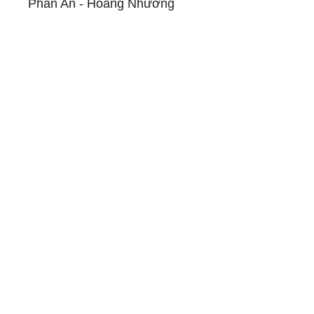
Phan An - Hoàng Nhương