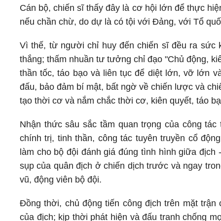
Cán bộ, chiến sĩ thấy đây là cơ hội lớn để thực hi
nếu chần chừ, do dự là có tội với Đảng, với Tổ qu
Vì thế, từ người chỉ huy đến chiến sĩ đều ra sức
thắng; thấm nhuần tư tưởng chỉ đạo "Chủ động, kiên q
thần tốc, táo bạo và liên tục để diệt lớn, vỡ lớn v
đấu, bảo đảm bí mật, bất ngờ về chiến lược và chi
tạo thời cơ và nắm chắc thời cơ, kiên quyết, táo bạ
Nhận thức sâu sắc tầm quan trọng của công tác t
chính trị, tinh thần, công tác tuyên truyền cổ độ
làm cho bộ đội đánh giá đúng tình hình giữa địch -
sụp của quân địch ở chiến dịch trước và ngay tron
vũ, động viên bộ đội.
Đồng thời, chủ động tiến công địch trên mặt trận 
của địch; kịp thời phát hiện và đấu tranh chống m