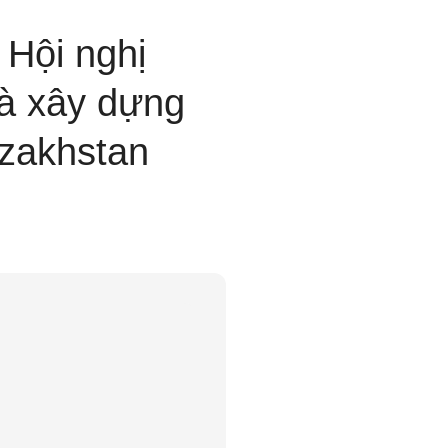
 Hội nghị
và xây dựng
azakhstan