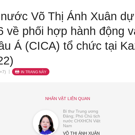
 nước Võ Thị Ánh Xuân dự
6 về phối hợp hành động 
hâu Á (CICA) tổ chức tại K
22)
+7)
IN TRANG NÀY
NHÂN VẬT LIÊN QUAN
Bí thư Trung ương
Đảng; Phó Chủ tịch
nước CHXHCN Việt
Nam
VÕ THỊ ÁNH XUÂN