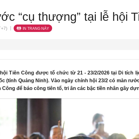
ớc “cụ thượng” tại lễ hội 
T+7)
IN TRANG NÀY
hội Tiên Công được tổ chức từ 21 - 23/2/2026 tại Di tích l
 (tỉnh Quảng Ninh). Vào ngày chính hội 23/2 có màn rước 
ên Công để báo công tiên tổ, tri ân các bậc tiền nhân gây dự