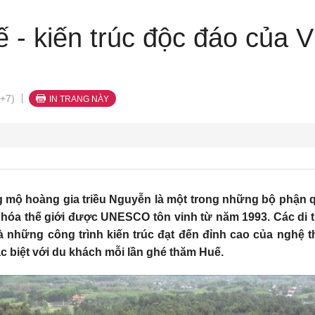
 - kiến trúc độc đáo của V
+7)
IN TRANG NÀY
 mộ hoàng gia triều Nguyễn là một trong những bộ phận q
n hóa thế giới được UNESCO tôn vinh từ năm 1993. Các di t
 những công trình kiến trúc đạt đến đỉnh cao của nghệ th
ặc biệt với du khách mỗi lần ghé thăm Huế.