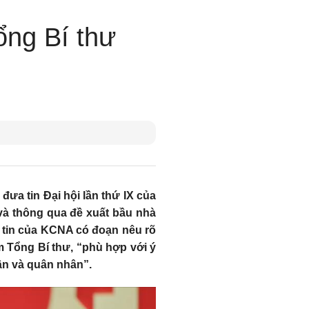
̉ng Bí thư
ưa tin Đại hội lần thứ IX của
và thông qua đề xuất bầu nhà
in của KCNA có đoạn nêu rõ
m Tổng Bí thư, “phù hợp với ý
dân và quân nhân”.