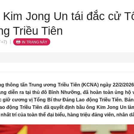
̣o Kim Jong Un tái đắc cử Tô
g Triều Tiên
T+7)
IN TRANG NÀY
g thông tấn Trung ương Triều Tiên (KCNA) ngày 22/2/2026 đ
ang diễn ra tại thủ đô Bình Nhưỡng, đã hoàn toàn ủng hộ 
 giữ cương vị Tổng Bí thư Đảng Lao động Triều Tiên. Bản t
 Lao động Triều Tiên đã quyết định bầu ông Kim Jong Un là
nhất trí của toàn thể đại biểu, hàng triệu đảng viên, nhân 